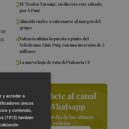
2
El 'Trofeu Taronja', en directo este sábado
por À Punt
3
Almeida vuelve a entrenarse al margen del
grupo
 se
4
València ultima la puesta a punto del
os
Velódromo Lluís Puig con una inversión de 2
millones
5
La nueva hoja de ruta del Valencia CF
Suscríbete al canal
r y acceder a
tificadores únicos
de Whatsapp
cios y contenido,
las
Siempre al día de las últimas
os (1913)
también
noticias
calización