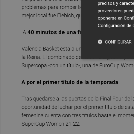
precisos y caracte
problemas para romper la defensa local y encontr
proveedores pueden
mejor local fue Fiebich, que llegó a los 27 de val
oponerse en
Confi
Configuración de 
A
40 minutos de una final
CONFIGURAR
Valencia Basket está a un solo partido de planta
la Reina. El combinado de Rubén Burgos ha pasa
Supercopa -con un título-, una de EuroCup Wom
A por el primer título de la temporada
Tras quedarse a las puertas de la Final Four d
oportunidad de luchar por el primer título de es
femenina cuenta con tres títulos hasta el mo
SuperCup Women 21-22.