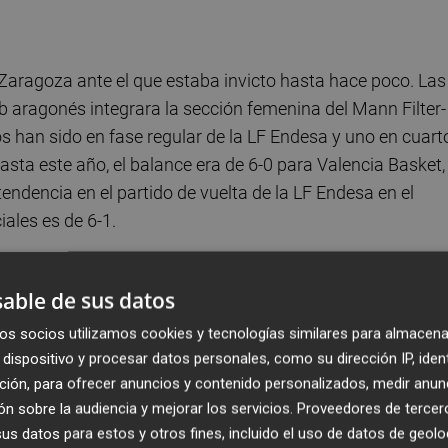
Zaragoza ante el que estaba invicto hasta hace poco. Las
 aragonés integrara la sección femenina del Mann Filter-
los han sido en fase regular de la LF Endesa y uno en cuart
sta este año, el balance era de 6-0 para Valencia Basket,
ndencia en el partido de vuelta de la LF Endesa en el
iales es de 6-1.
able de sus datos
en el partido de ida en la Fonteta en la J2 por 62-58.
os socios utilizamos cookies y tecnologías similares para almacena
o sufrió en los últimos minutos para cerrar el triunfo. Las
dispositivo y procesar datos personales, como su dirección IP, iden
ción, para ofrecer anuncios y contenido personalizados, medir anun
lvadores (13), Casas (12) y Lamana (12). Por el lado de 
n sobre la audiencia y mejorar los servicios.
Proveedores de tercer
 y Gimeno (13). En el partido de vuelta en el Príncipe
s datos para estos y otros fines, incluido el uso de datos de geolo
 Burgos no tuvieron el día y cayeron 77-55. El equipo tuvo