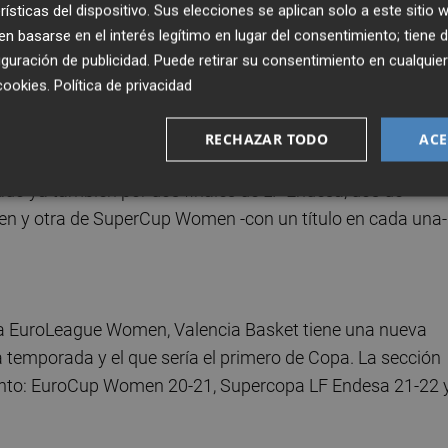
rísticas del dispositivo. Sus elecciones se aplican solo a este sitio
ar acierto, mientras que su rival sí que lo consiguió. La
 basarse en el interés legítimo en lugar del consentimiento; tiene 
oración, la mejor taronja fue Carrera con 16.
guración de publicidad
. Puede retirar su consentimiento en cualqu
cookies
.
Política de privacidad
RECHAZAR TODO
ACE
rse en la octava final de su historia, la segunda en Copa d
do ya también por dos finales de LF Endesa, dos de
en y otra de SuperCup Women -con un título en cada una-
e la EuroLeague Women, Valencia Basket tiene una nueva
ta temporada y el que sería el primero de Copa. La sección
mento: EuroCup Women 20-21, Supercopa LF Endesa 21-22 