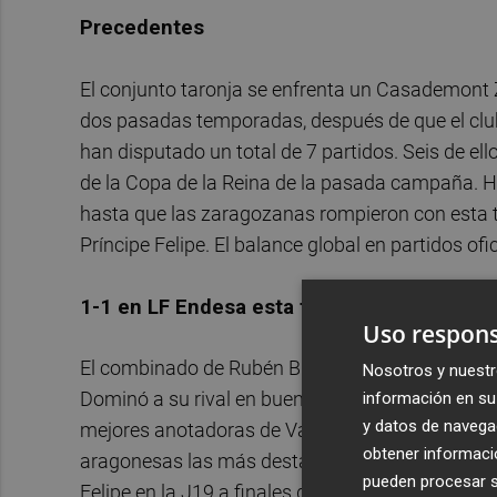
Precedentes
El conjunto taronja se enfrenta un Casademont 
dos pasadas temporadas, después de que el club
han disputado un total de 7 partidos. Seis de el
de la Copa de la Reina de la pasada campaña. Ha
hasta que las zaragozanas rompieron con esta te
Príncipe Felipe. El balance global en partidos ofic
1-1 en LF Endesa esta temporada
Uso respons
El combinado de Rubén Burgos se llevó el triunfo 
Nosotros y nuestr
Dominó a su rival en buena parte del partido, per
información en su 
y datos de navega
mejores anotadoras de Valencia Basket fueron Sa
obtener informació
aragonesas las más destacadas fueron Hempe (19)
pueden procesar su
Felipe en la J19 a finales de enero, las de Rubén