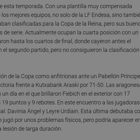
e esta temporada. Con una plantilla muy compensada
e los mejores equipos, no solo de la LF Endesa, sino tambi
an clasificadas para la Copa de la Reina, pero sus buen
s de serie. Actualmente ocupan la cuarta posición con un
ron hasta los cuartos de final, donde cayeron antes el
 el segundo partido, pero no consiguieron la clasificación
ión de la Copa como anfitrionas ante un Pabellón Príncip
ictoria frente a Kutxabank Araski por 71-50. Las aragone
 un día en el que brillaron Fiebich en el exterior con 17
con 19 puntos y 9 rebotes. En este encuentro a las jugadoras
al. Davinia Ángel y Leyre Urdiain. Esta última debutaba c
o jugó por unos problemas físicos, pero podría aparecer e
 lesión de larga duración.