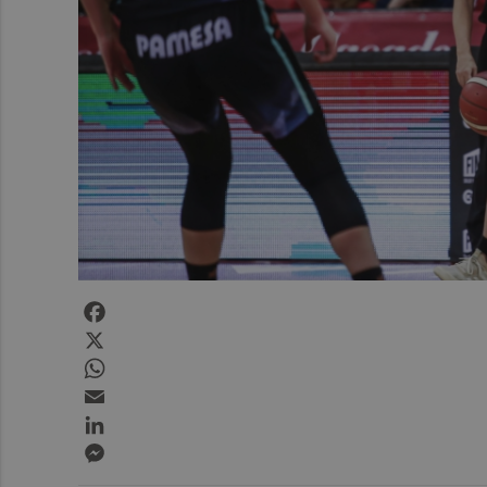
Facebook
X
WhatsApp
Email
LinkedIn
Messenger