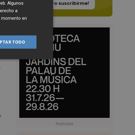
¡Quiero suscribirme!
 web. Algunos
derecho a
ier momento en
PTAR TODO
e
.
y