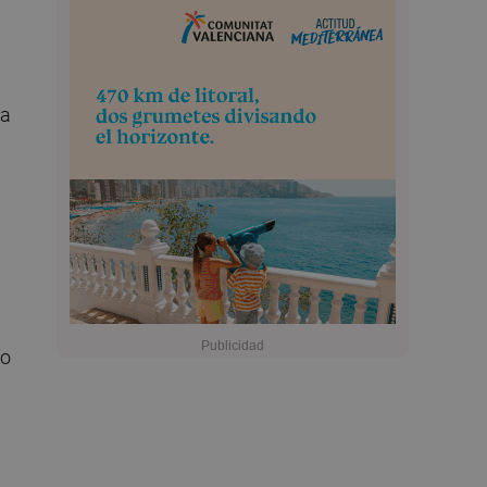
za
do