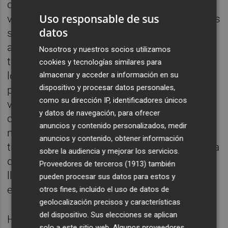
cumplimiento exhaustivo de la normativa
Uso responsable de sus
vigente y siempre con las máximas garantías
datos
sanitarias. Todas las personas que acceden
al recinto se someten a un control de
Nosotros y nuestros socios utilizamos
temperatura y cuentan en la recepción con
cookies y tecnologías similares para
los equipos de protección individual que
almacenar y acceder a información en su
dispositivo y procesar datos personales,
puedan necesitar. Cada jugador tiene un
como su dirección IP, identificadores únicos
vestuario para su uso exclusivo
y datos de navegación, para ofrecer
convenientemente rotulado, usa todo el
anuncios y contenido personalizados, medir
material de trabajo de manera única y lo
anuncios y contenido, obtener información
transporta de manera personal hasta la pista
sobre la audiencia y mejorar los servicios.
que tenga asignada. Los técnicos deben
Proveedores de terceros (1913)
también
llevar durante toda la sesión de
pueden procesar sus datos para estos y
entrenamiento mascarilla y guantes.
otros fines, incluido el uso de datos de
geolocalización precisos y características
del dispositivo. Sus elecciones se aplican
Hay tres pistas que cuentan con máquinas
solo a este sitio web. Algunos proveedores