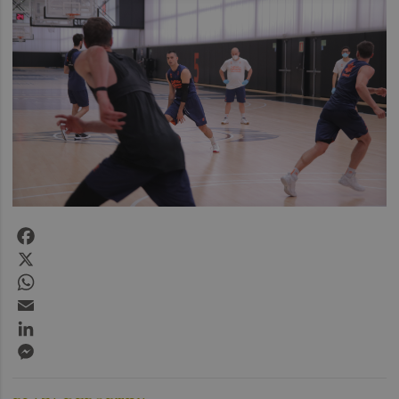
Facebook
X
WhatsApp
Email
LinkedIn
Messenger