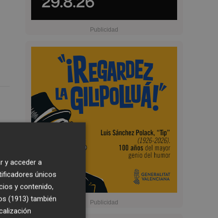
r y acceder a
tificadores únicos
cios y contenido,
os (1913)
también
calización