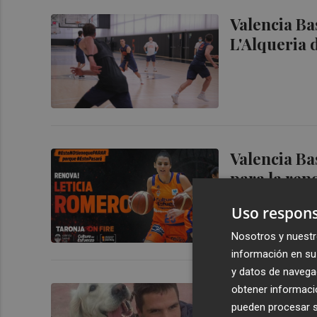
Valencia Ba
L'Alqueria 
Valencia Ba
para la ren
Uso respons
Nosotros y nuestr
información en su 
y datos de navega
Un parón pa
obtener informació
pueden procesar su