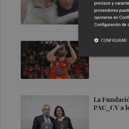
precisos y caracte
proveedores pueden
oponerse en
Confi
Configuración de 
CONFIGURAR
San Emeteri
podemos ce
La Fundació
PAC_CV a lo