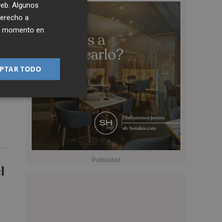
 web. Algunos
derecho a
ier momento en
PTAR TODO
,
l