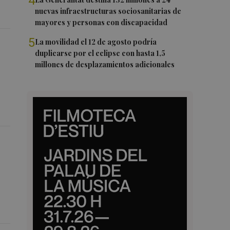
4
nuevas infraestructuras sociosanitarias de
mayores y personas con discapacidad
5
La movilidad el 12 de agosto podría
duplicarse por el eclipse con hasta 1,5
millones de desplazamientos adicionales