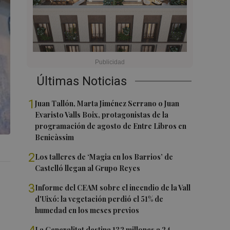
Últimas Noticias
1
Juan Tallón, Marta Jiménez Serrano o Juan
Evaristo Valls Boix, protagonistas de la
programación de agosto de Entre Libros en
Benicàssim
2
Los talleres de ‘Magia en los Barrios’ de
Castelló llegan al Grupo Reyes
r
3
Informe del CEAM sobre el incendio de la Vall
d'Uixó: la vegetación perdió el 51% de
humedad en los meses previos
La Generalitat destina 132 millones a 24