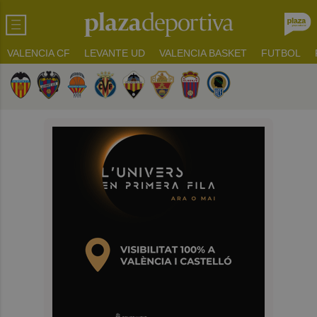
VALENCIA CF
LEVANTE UD
VALENCIA BASKET
FUTBOL