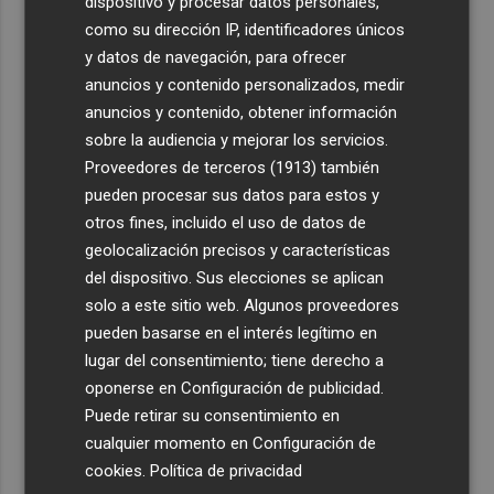
dispositivo y procesar datos personales,
como su dirección IP, identificadores únicos
y datos de navegación, para ofrecer
anuncios y contenido personalizados, medir
anuncios y contenido, obtener información
sobre la audiencia y mejorar los servicios.
Proveedores de terceros (1913)
también
pueden procesar sus datos para estos y
otros fines, incluido el uso de datos de
geolocalización precisos y características
del dispositivo. Sus elecciones se aplican
solo a este sitio web. Algunos proveedores
pueden basarse en el interés legítimo en
Últimas Noticias
lugar del consentimiento; tiene derecho a
oponerse en
Configuración de publicidad
.
1
Foios se vuelca con Ferran Torres
Puede retirar su consentimiento en
cualquier momento en
Configuración de
2
Mario Domínguez, a un paso del Excelsior Róterdam de
cookies
.
Política de privacidad
la Eredivisie