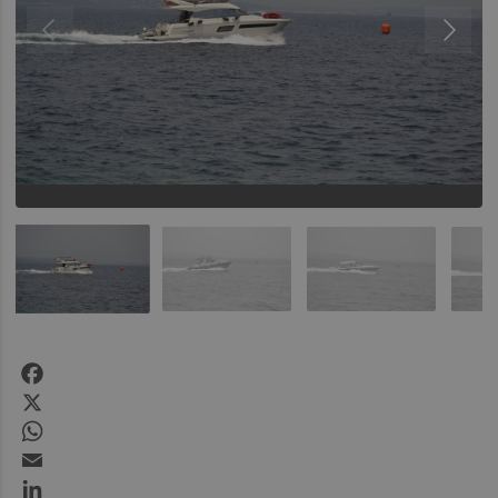
Facebook
X
WhatsApp
Email
LinkedIn