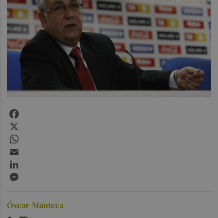
Facebook
X
WhatsApp
Email
LinkedIn
Messenger
Óscar Manteca