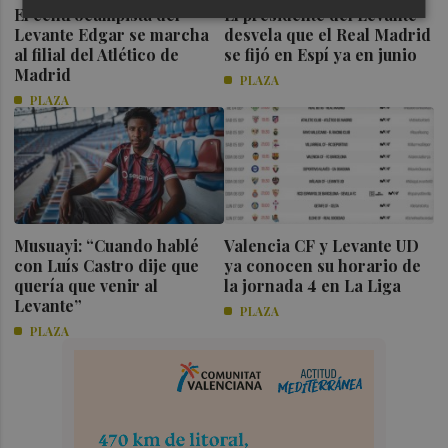
El centrocampista del
El presidente del Levante
Levante Edgar se marcha
desvela que el Real Madrid
al filial del Atlético de
se fijó en Espí ya en junio
Madrid
PLAZA
PLAZA
Musuayi: “Cuando hablé
Valencia CF y Levante UD
con Luís Castro dije que
ya conocen su horario de
quería que venir al
la jornada 4 en La Liga
Levante”
PLAZA
PLAZA