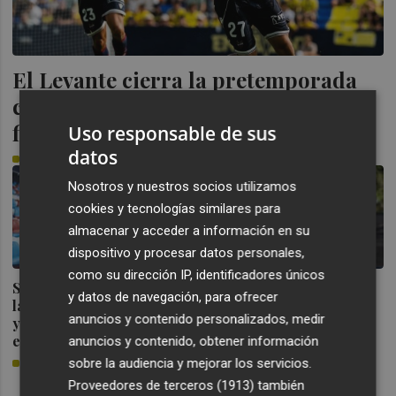
El Levante cierra la pretemporada
con un doble amistoso: contra el
filial y el Castellón
Uso responsable de sus
datos
PLAZA
Nosotros y nuestros socios utilizamos
cookies y tecnologías similares para
almacenar y acceder a información en su
dispositivo y procesar datos personales,
como su dirección IP, identificadores únicos
Sotelo resta importancia a
PRETEMPORADA |
y datos de navegación, para ofrecer
la derrota ante el Villarreal
VILLARREAL CF 1-0
anuncios y contenido personalizados, medir
y destaca la solidez del
equipo
LEVANTE UD
anuncios y contenido, obtener información
El Levante cae por la
sobre la audiencia y mejorar los servicios.
PLAZA
mínima ante el Villarreal
Proveedores de terceros (1913)
también