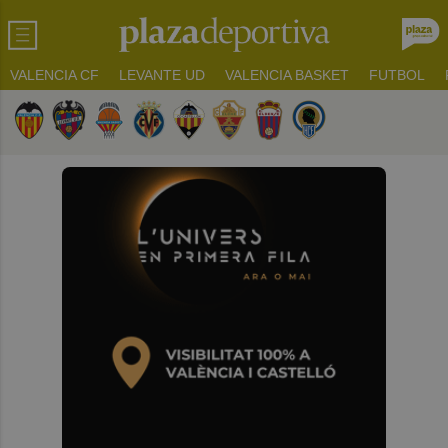
VALENCIA CF
LEVANTE UD
VALENCIA BASKET
FUTBOL