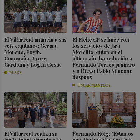
El Villarreal anuncia a sus
El Elche CF se hace con
seis capitanes: Gerard
los servicios de Javi
Moreno, Foyth,
Morcillo, quien en el
Comesaña, Ayoze,
último año ha seducido a
Cardona y Logan Costa
Fernando Torres primero
y a Diego Pablo Simeone
PLAZA
después
ÓSCAR MANTECA
El Villarreal realiza su
Fernando Roig: "Estamos
tradicional ofrenda a la
muy ilusionados con esta