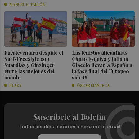
MANUEL G. TALLÓN
Fuerteventura despide el
Las tenistas alicantinas
Surf-Freestyle con
Charo Esquiva y Juliana
Suardiaz y Ginzinger
Giaccio llevan a España a
entre las mejores del
la fase final del Europeo
mundo
sub-18
PLAZA
ÓSCAR MANTECA
Suscríbete al Boletín
Todos los días a primera hora en tu email