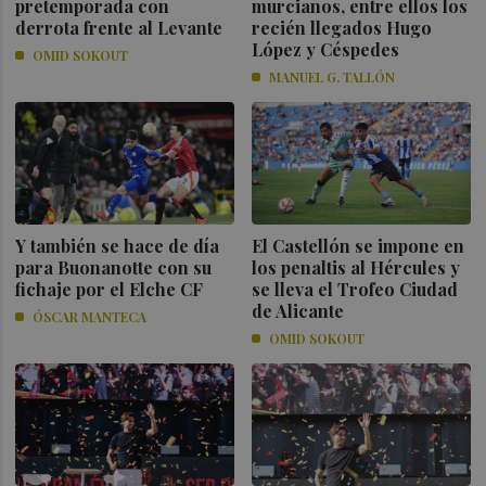
pretemporada con
murcianos, entre ellos los
derrota frente al Levante
recién llegados Hugo
López y Céspedes
OMID SOKOUT
MANUEL G. TALLÓN
Y también se hace de día
El Castellón se impone en
para Buonanotte con su
los penaltis al Hércules y
fichaje por el Elche CF
se lleva el Trofeo Ciudad
de Alicante
ÓSCAR MANTECA
OMID SOKOUT