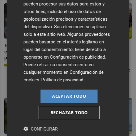
SERGIO BOTELLA
pueden procesar sus datos para estos y
otros fines, incluido el uso de datos de
geolocalización precisos y características
del dispositivo. Sus elecciones se aplican
solo a este sitio web. Algunos proveedores
pueden basarse en el interés legítimo en
Elgezabal admite que no
PRETEMPORADA |
lugar del consentimiento; tiene derecho a
esperaba marcharse "tan
VILLARREAL CF - LEVANTE
oponerse en
Configuración de publicidad
.
pronto" del Levante
UD
Puede retirar su consentimiento en
PLAZA
El Levante sube el listón de
cualquier momento en
Configuración de
exigencia del verano con
cookies
.
Política de privacidad
un amistoso ante el
Villarreal
ACEPTAR TODO
PLAZA
RECHAZAR TODO
CONFIGURAR