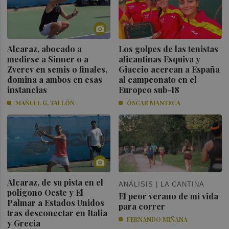
Alcaraz, abocado a
Los golpes de las tenistas
medirse a Sinner o a
alicantinas Esquiva y
Zverev en semis o finales,
Giaccio acercan a España
domina a ambos en esas
al campeonato en el
instancias
Europeo sub-18
MANUEL G. TALLÓN
ÓSCAR MANTECA
Alcaraz, de su pista en el
ANÁLISIS | LA CANTINA
polígono Oeste y El
El peor verano de mi vida
Palmar a Estados Unidos
para correr
tras desconectar en Italia
FERNANDO MIÑANA
y Grecia