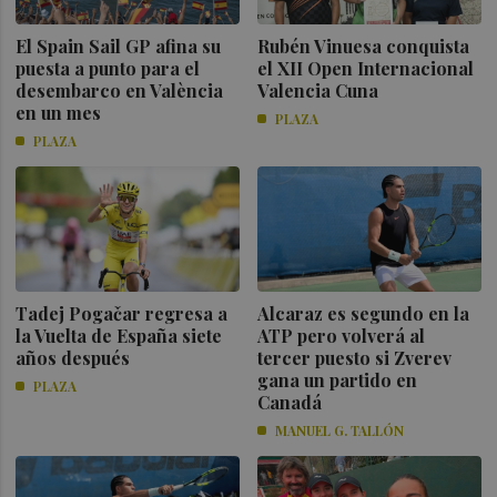
El Spain Sail GP afina su
Rubén Vinuesa conquista
puesta a punto para el
el XII Open Internacional
desembarco en València
Valencia Cuna
en un mes
PLAZA
PLAZA
Tadej Pogačar regresa a
Alcaraz es segundo en la
la Vuelta de España siete
ATP pero volverá al
años después
tercer puesto si Zverev
gana un partido en
PLAZA
Canadá
MANUEL G. TALLÓN