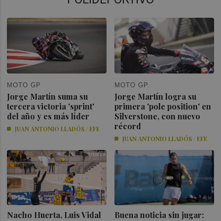
MOTO GP
MOTO GP
Jorge Martín suma su
Jorge Martín logra su
tercera victoria 'sprint'
primera 'pole position' en
del año y es más líder
Silverstone, con nuevo
récord
JUAN ANTONIO LLADÓS / EFE
JUAN ANTONIO LLADÓS / EFE
Nacho Huerta, Luis Vidal
Buena noticia sin jugar: