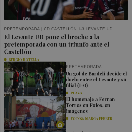
PRETEMPORADA | CD CASTELLÓN 1-3 LEVANTE UD
El Levante UD pone el broche a la
pretemporada con un triunfo ante el
Castellón
SERGIO BOTELLA
PRETEMPORADA
Un gol de Bardeli decide el
duelo entre el Levante y su
filial (1-0)
PLAZA
El homenaje a Ferran
Torres en Foios, en
imágenes
FOTOS: MARGA FERRER