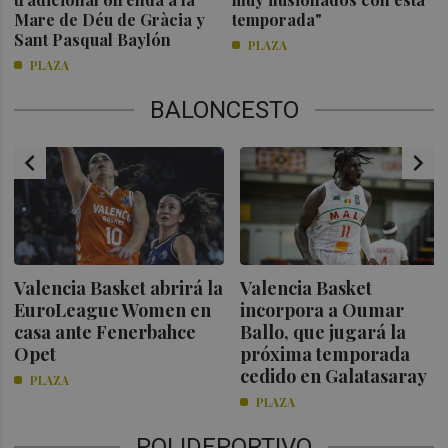
Mare de Déu de Gràcia y
temporada"
Sant Pasqual Baylón
PLAZA
PLAZA
BALONCESTO
chevron_left
chevron_right
Valencia Basket abrirá la
Valencia Basket
EuroLeague Women en
incorpora a Oumar
casa ante Fenerbahce
Ballo, que jugará la
Opet
próxima temporada
cedido en Galatasaray
PLAZA
PLAZA
POLIDEPORTIVO