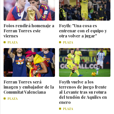
Foios rendirá homenaje a
Foyth: "Una cosa es
Ferran Torres este
entrenar con el equipo y
viernes
otra volver a jugar"
PLAZA
PLAZA
Ferran Torres será
Foyth vuelve a los
imagen y embajador de la
terrenos de juego frente
Comunitat Valenciana
al Levante tras su rotura
del tendón de Aquiles en
PLAZA
enero
PLAZA