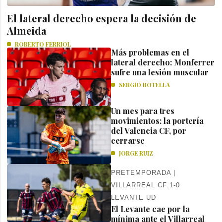
El lateral derecho espera la decisión de
Almeida
ROBERTO FERRIOL
Más problemas en el
lateral derecho: Monferrer
sufre una lesión muscular
SERGIO BOTELLA
Un mes para tres
movimientos: la portería
del Valencia CF, por
cerrarse
JORGE RUIZ
PRETEMPORADA |
VILLARREAL CF 1-0
LEVANTE UD
El Levante cae por la
mínima ante el Villarreal