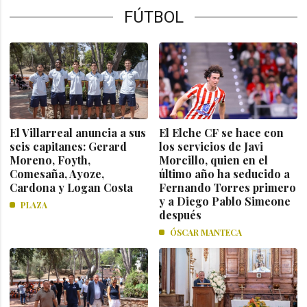
FÚTBOL
El Villarreal anuncia a sus
El Elche CF se hace con
seis capitanes: Gerard
los servicios de Javi
Moreno, Foyth,
Morcillo, quien en el
Comesaña, Ayoze,
último año ha seducido a
Cardona y Logan Costa
Fernando Torres primero
y a Diego Pablo Simeone
PLAZA
después
ÓSCAR MANTECA