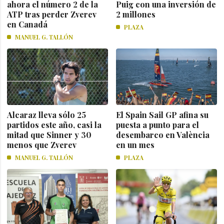
ahora el número 2 de la
Puig con una inversión de
ATP tras perder Zverev
2 millones
en Canadá
PLAZA
MANUEL G. TALLÓN
Alcaraz lleva sólo 25
El Spain Sail GP afina su
partidos este año, casi la
puesta a punto para el
mitad que Sinner y 30
desembarco en València
menos que Zverev
en un mes
MANUEL G. TALLÓN
PLAZA