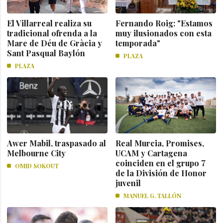
El Villarreal realiza su
Fernando Roig: "Estamos
tradicional ofrenda a la
muy ilusionados con esta
Mare de Déu de Gràcia y
temporada"
Sant Pasqual Baylón
PLAZA
PLAZA
Awer Mabil, traspasado al
Real Murcia, Promises,
Melbourne City
UCAM y Cartagena
coinciden en el grupo 7
OMID SOKOUT
de la División de Honor
juvenil
MANUEL G. TALLÓN