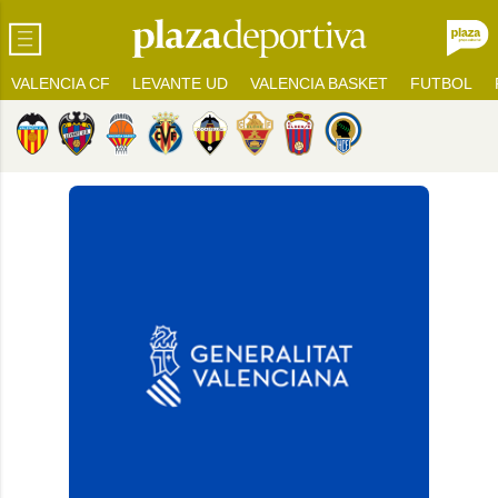
VALENCIA CF
LEVANTE UD
VALENCIA BASKET
FUTBOL