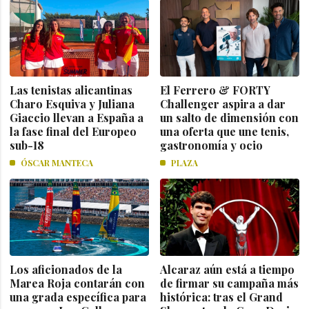
Las tenistas alicantinas
El Ferrero & FORTY
Charo Esquiva y Juliana
Challenger aspira a dar
Giaccio llevan a España a
un salto de dimensión con
la fase final del Europeo
una oferta que une tenis,
sub-18
gastronomía y ocio
ÓSCAR MANTECA
PLAZA
Los aficionados de la
Alcaraz aún está a tiempo
Marea Roja contarán con
de firmar su campaña más
una grada específica para
histórica: tras el Grand