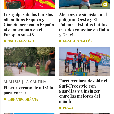
Los golpes de las tenistas
Alcaraz, de su pista en el
alicantinas Esquiva y
polígono Oeste y El
Giaccio acercan a España
Palmar a Estados Unidos
al campeonato en el
tras desconectar en Italia
Europeo sub-18
y Grecia
ÓSCAR MANTECA
MANUEL G. TALLÓN
Fuerteventura despide el
ANÁLISIS | LA CANTINA
Surf-Freestyle con
El peor verano de mi vida
Suardiaz y Ginzinger
para correr
entre las mejores del
FERNANDO MIÑANA
mundo
PLAZA