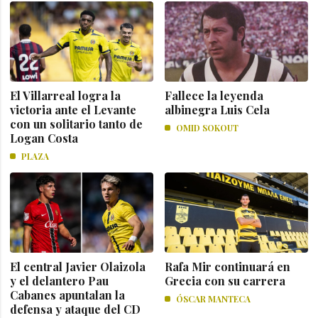
El Villarreal logra la
Fallece la leyenda
victoria ante el Levante
albinegra Luis Cela
con un solitario tanto de
OMID SOKOUT
Logan Costa
PLAZA
El central Javier Olaizola
Rafa Mir continuará en
y el delantero Pau
Grecia con su carrera
Cabanes apuntalan la
ÓSCAR MANTECA
defensa y ataque del CD