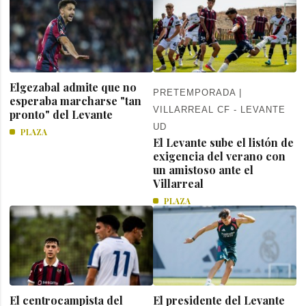
Elgezabal admite que no
PRETEMPORADA |
esperaba marcharse "tan
VILLARREAL CF - LEVANTE
pronto" del Levante
UD
PLAZA
El Levante sube el listón de
exigencia del verano con
un amistoso ante el
Villarreal
PLAZA
El centrocampista del
El presidente del Levante