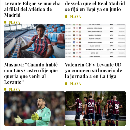
Levante Edgar se marcha
desvela que el Real Madrid
al filial del Atlético de
se fijó en Espí ya en junio
Madrid
PLAZA
PLAZA
Musuayi: “Cuando hablé
Valencia CF y Levante UD
con Luís Castro dije que
ya conocen su horario de
quería que venir al
la jornada 4 en La Liga
Levante”
PLAZA
PLAZA