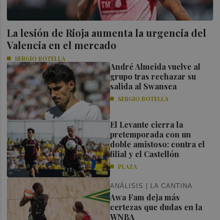
La lesión de Rioja aumenta la urgencia del
Valencia en el mercado
SERGIO BOTELLA
André Almeida vuelve al
grupo tras rechazar su
salida al Swansea
SERGIO BOTELLA
El Levante cierra la
pretemporada con un
doble amistoso: contra el
filial y el Castellón
PLAZA
ANÁLISIS | LA CANTINA
Awa Fam deja más
certezas que dudas en la
WNBA