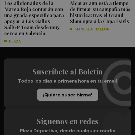
Los aficionados de la
Alcaraz aún está a tiempo
Marea Roja contarán con
de firmar su campaña más
una grada específica para
histórica: tras el Grand
apoyar a Los Gallos
Slam opta a la Copa Davis
SailGP Team desde muy
MANUEL G. TALLÓN
cerca en Valencia
PLAZA
Suscríbete al Boletín
Todos los días a primera hora en tu email
¡Quiero suscribirme!
Síguenos en redes
Plaza Deportiva, desde cualquier medio