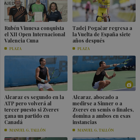
Rubén Vinuesa conquista
Tadej Pogačar regresa a
el XII Open Internacional
la Vuelta de España siete
Valencia Cuna
años después
PLAZA
PLAZA
Alcaraz es segundo en la
Alcaraz, abocado a
ATP pero volverá al
medirse a Sinner o a
tercer puesto si Zverev
Zverev en semis o finales,
gana un partido en
domina a ambos en esas
Canadá
instancias
MANUEL G. TALLÓN
MANUEL G. TALLÓN