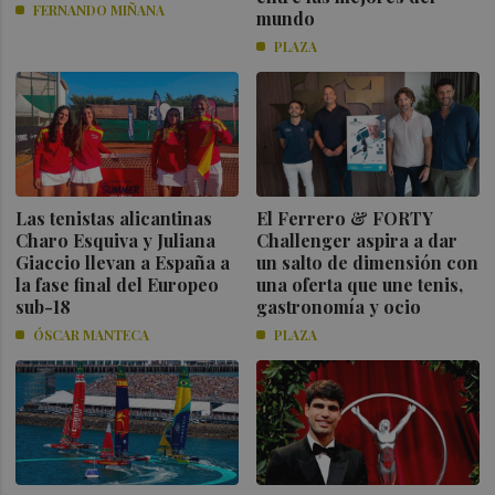
FERNANDO MIÑANA
mundo
PLAZA
Las tenistas alicantinas
El Ferrero & FORTY
Charo Esquiva y Juliana
Challenger aspira a dar
Giaccio llevan a España a
un salto de dimensión con
la fase final del Europeo
una oferta que une tenis,
sub-18
gastronomía y ocio
ÓSCAR MANTECA
PLAZA