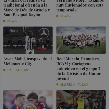
El Villarreal realiza su
Fernando Roig: "Estamos
tradicional ofrenda a la
muy ilusionados con esta
Mare de Déu de Gràcia y
temporada"
Sant Pasqual Baylón
PLAZA
PLAZA
Awer Mabil, traspasado al
Real Murcia, Promises,
Melbourne City
UCAM y Cartagena
coinciden en el grupo 7
OMID SOKOUT
de la División de Honor
juvenil
MANUEL G. TALLÓN