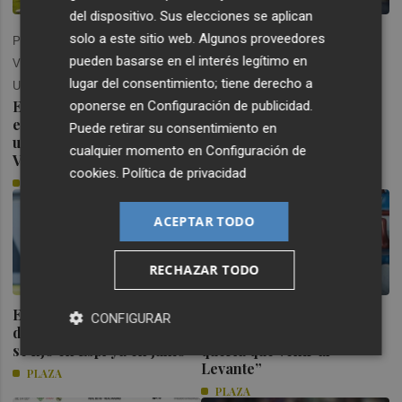
del dispositivo. Sus elecciones se aplican
El centrocampista del
solo a este sitio web. Algunos proveedores
PRETEMPORADA |
Levante Edgar se marcha
pueden basarse en el interés legítimo en
VILLARREAL CF - LEVANTE
al filial del Atlético de
lugar del consentimiento; tiene derecho a
Madrid
UD
El Levante sube el listón de
oponerse en
Configuración de publicidad
.
PLAZA
exigencia del verano con
Puede retirar su consentimiento en
un amistoso ante el
cualquier momento en
Configuración de
Villarreal
cookies
.
Política de privacidad
PLAZA
ACEPTAR TODO
RECHAZAR TODO
El presidente del Levante
Musuayi: “Cuando hablé
CONFIGURAR
desvela que el Real Madrid
con Luís Castro dije que
se fijó en Espí ya en junio
quería que venir al
Levante”
PLAZA
PLAZA