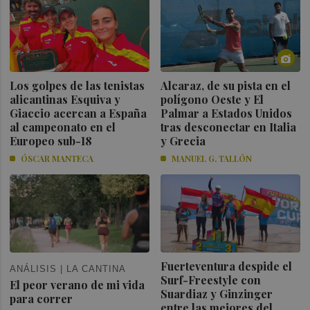
Los golpes de las tenistas
Alcaraz, de su pista en el
alicantinas Esquiva y
polígono Oeste y El
Giaccio acercan a España
Palmar a Estados Unidos
al campeonato en el
tras desconectar en Italia
Europeo sub-18
y Grecia
ÓSCAR MANTECA
MANUEL G. TALLÓN
Fuerteventura despide el
ANÁLISIS | LA CANTINA
Surf-Freestyle con
El peor verano de mi vida
Suardiaz y Ginzinger
para correr
entre las mejores del