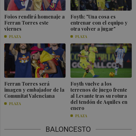
Foios rendirá homenaje a
Foyth: "Una cosa es
Ferran Torres este
entrenar con el equipo y
viernes
otra volver a jugar"
PLAZA
PLAZA
Ferran Torres será
Foyth vuelve a los
imagen y embajador de la
terrenos de juego frente
Comunitat Valenciana
al Levante tras su rotura
del tendón de Aquiles en
PLAZA
enero
PLAZA
BALONCESTO