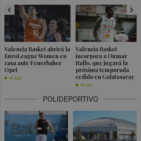
chevron_left
chevron_right
Valencia Basket abrirá la
Valencia Basket
EuroLeague Women en
incorpora a Oumar
casa ante Fenerbahce
Ballo, que jugará la
Opet
próxima temporada
cedido en Galatasaray
PLAZA
PLAZA
POLIDEPORTIVO