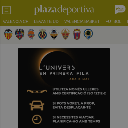
VALENCIA CF
LEVANTE UD
VALENCIA BASKET
FUTBOL