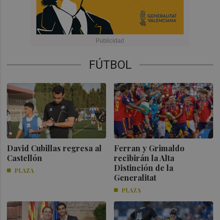
FÚTBOL
David Cubillas regresa al
Ferran y Grimaldo
Castellón
recibirán la Alta
Distinción de la
PLAZA
Generalitat
PLAZA