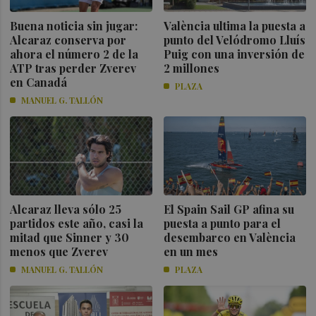
Buena noticia sin jugar:
València ultima la puesta a
Alcaraz conserva por
punto del Velódromo Lluís
ahora el número 2 de la
Puig con una inversión de
ATP tras perder Zverev
2 millones
en Canadá
PLAZA
MANUEL G. TALLÓN
Alcaraz lleva sólo 25
El Spain Sail GP afina su
partidos este año, casi la
puesta a punto para el
mitad que Sinner y 30
desembarco en València
menos que Zverev
en un mes
MANUEL G. TALLÓN
PLAZA