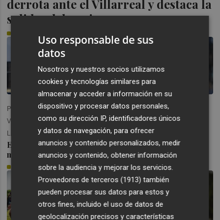
derrota ante el Villarreal y destaca la
solidez del equipo
PLAZA
Uso responsable de sus
datos
Nosotros y nuestros socios utilizamos
cookies y tecnologías similares para
almacenar y acceder a información en su
Elgezabal admite que no
dispositivo y procesar datos personales,
PRETEMPORADA |
esperaba marcharse "tan
como su dirección IP, identificadores únicos
VILLARREAL CF 1-0
pronto" del Levante
y datos de navegación, para ofrecer
LEVANTE UD
PLAZA
anuncios y contenido personalizados, medir
El Levante cae por la
mínima ante el Villarreal
anuncios y contenido, obtener información
SERGIO BOTELLA
sobre la audiencia y mejorar los servicios.
Proveedores de terceros (1913)
también
pueden procesar sus datos para estos y
otros fines, incluido el uso de datos de
geolocalización precisos y características