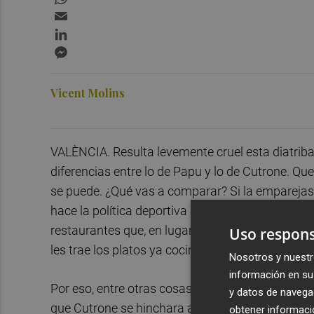
Email
LinkedIn
Messenger
Vicent Molins
VALÈNCIA. Resulta levemente cruel esta diatriba 
diferencias entre lo de Papu y lo de Cutrone. Qu
se puede. ¿Qué vas a comparar? Si la emparejas co
hace la política deportiva a sí mismo, al Valenc
restaurantes que, en lugar de tener cocina y co
Uso respons
les trae los platos ya cocinados. Política deport
Nosotros y nuestr
información en su 
Por eso, entre otras cosas, tiene poco sentido c
y datos de navega
que Cutrone se hinchara a marcar goles. Podría
obtener informació