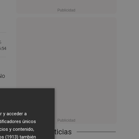
5
5:54
 No
ta
r y acceder a
tificadores únicos
ir
cios y contenido,
Últimas Noticias
n
os (1913)
también