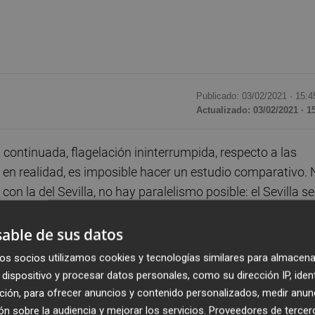
Publicado: 03/02/2021 ·
15:4
Actualizado: 03/02/2021 · 1
continuada, flagelación ininterrumpida, respecto a las
e en realidad, es imposible hacer un estudio comparativo.
n la del Sevilla, no hay paralelismo posible: el Sevilla se
ia se la hacen. Se la hacen remotamente, como los
cinar sus propias recetas, las subcontratan y una camione
able de sus datos
iva de quinta gama.
os socios utilizamos cookies y tecnologías similares para almacena
dispositivo y procesar datos personales, como su dirección IP, iden
omparar contrataciones. Por eso, pese a todo, podría ocurr
ción, para ofrecer anuncios y contenido personalizados, medir anun
 suceder que el valencianismo inventara su propia canció
n sobre la audiencia y mejorar los servicios.
Proveedores de tercer