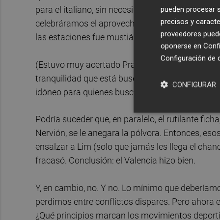
pueden procesar su
para el italiano, sin necesidad de plagiar la ton
precisos y caracte
celebráramos el aprovechamiento de este neoCor
proveedores pueden
las estaciones fue mustiándose.
oponerse en
Confi
Configuración de 
(Estuvo muy acertado Prandelli al expresar su d
tranquilidad que está buscando". Porque, como 
CONFIGURAR
idóneo para quienes buscan tranquilidad. Fuori!)
Podría suceder que, en paralelo, el rutilante fic
Nervión, se le anegara la pólvora. Entonces, es
ensalzar a Lim (solo que jamás les llega el chan
fracasó. Conclusión: el Valencia hizo bien.
Y, en cambio, no. Y no. Lo mínimo que deberíamo
perdimos entre conflictos dispares. Pero ahora es
¿Qué principios marcan los movimientos deporti