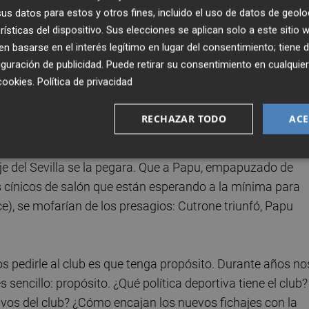
s datos para estos y otros fines, incluido el uso de datos de geolo
adilla -deplorable- de los hinchas Wolves. Podría darse que
rísticas del dispositivo. Sus elecciones se aplican solo a este sitio
radi llegado como un fruto primaveral que con el paso d
 basarse en el interés legítimo en lugar del consentimiento; tiene 
guración de publicidad
. Puede retirar su consentimiento en cualqu
cookies
.
Política de privacidad
eseo: "Espero que en el Valencia pueda encontrar la
todo el mundo sabe, ahora mismo el Valencia es el lugar
RECHAZAR TODO
ACE
.
haje del Sevilla se la pegara. Que a Papu, empapuzado de
os cínicos de salón que están esperando a la mínima para
ce), se mofarían de los presagios: Cutrone triunfó, Papu
s pedirle al club es que tenga propósito. Durante años no
 sencillo: propósito. ¿Qué política deportiva tiene el club?
vos del club? ¿Cómo encajan los nuevos fichajes con la