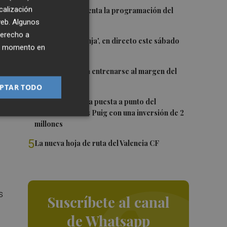
1
calización
El Valencia presenta la programación del
Trofeu Taronja
 web. Algunos
e
derecho a
2
El 'Trofeu Taronja', en directo este sábado
ier momento en
por À Punt
3
Almeida vuelve a entrenarse al margen del
grupo
PTAR TODO
4
València ultima la puesta a punto del
Velódromo Lluís Puig con una inversión de 2
millones
5
La nueva hoja de ruta del Valencia CF
s
Suscríbete al canal
de Whatsapp