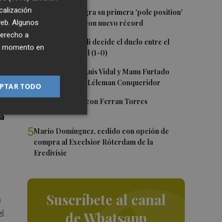
calización
1
Jorge Martín logra su primera 'pole position'
 web. Algunos
en Silverstone, con nuevo récord
omo
derecho a
2
Un gol de Bardeli decide el duelo entre el
ier momento en
Levante y su filial (1-0)
3
Nacho Huerta, Luis Vidal y Manu Furtado
renuevan con el Léleman Conqueridor
PTAR TODO
4
Foios se vuelca con Ferran Torres
,
a
5
Mario Domínguez, cedido con opción de
compra al Excelsior Róterdam de la
Eredivisie
l
Suscríbete al canal
n
el
de Whatsapp