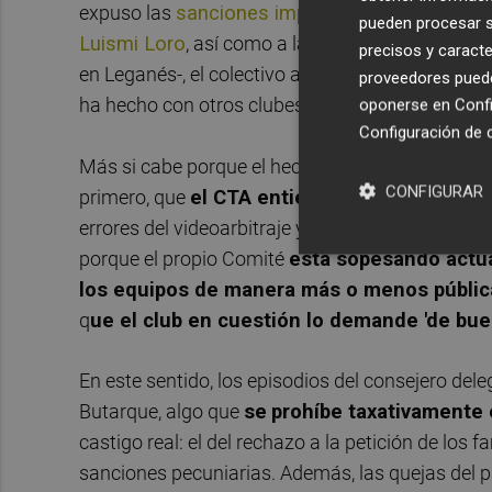
expuso las
sanciones impuestas por el Comité
pueden procesar su
Luismi Loro
, así como a la propia entidad por e
precisos y caracte
en Leganés-, el colectivo arbitral invitó a visit
proveedores pueden
ha hecho con otros clubes". Un disparate.
oponerse en
Confi
Configuración de 
Más si cabe porque el hecho de no mostrar los a
CONFIGURAR
primero, que
el CTA entiende que crearía u
errores del videoarbitraje y la confusión general
porque el propio Comité
está sopesando actua
los equipos de manera más o menos públic
q
ue el club en cuestión lo demande 'de bu
En este sentido, los episodios del consejero dele
Butarque, algo que
se
prohíbe taxativamente 
castigo real: el del rechazo a la petición de los
sanciones pecuniarias. Además, las quejas del p