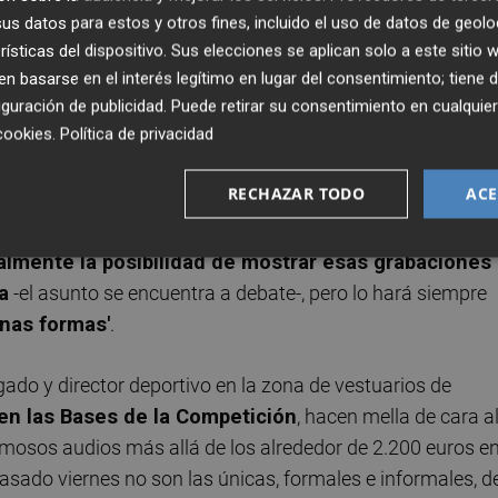
 de Competición a Pepe Danvila, Felipe Miñambres y
s datos para estos y otros fines, incluido el uso de datos de geolo
l hecho de que los directivos bajasen al túnel de vestuarios
rísticas del dispositivo. Sus elecciones se aplican solo a este sitio
ar las instalaciones del Comité en las próximas semanas "c
 basarse en el interés legítimo en lugar del consentimiento; tiene 
guración de publicidad
. Puede retirar su consentimiento en cualqu
cookies
.
Política de privacidad
udios de VAR al club se debe a dos puntos concretos: el
RECHAZAR TODO
ACE
n precedente
en una temporada tan salpicada por los
izada en los clubes del fútbol profesional español; segundo
lmente la posibilidad de mostrar esas grabaciones 
a
-el asunto se encuentra a debate-, pero lo hará siempre
enas formas'
.
gado y director deportivo en la zona de vestuarios de
en las Bases de la Competición
, hacen mella de cara a
 famosos audios más allá de los alrededor de 2.200 euros e
asado viernes no son las únicas, formales e informales, d