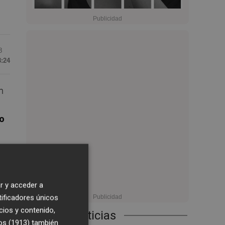
8
8:24
n
io
r y acceder a
tificadores únicos
cios y contenido,
Últimas Noticias
os (1913)
también