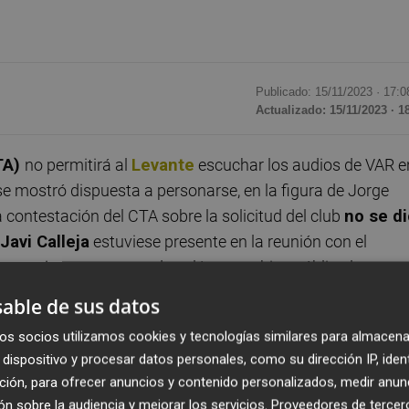
Publicado: 15/11/2023 ·
17:0
Actualizado: 15/11/2023 · 1
TA)
no permitirá al
Levante
escuchar los audios de VAR e
 se mostró dispuesta a personarse, en la figura de Jorge
a contestación del CTA sobre la solicitud del club
no se d
Javi Calleja
estuviese presente en la reunión con el
l organismo en responder: el Levante hizo pública la
or la noche y el sábado por la mañana hizo formal la
able de sus datos
os socios utilizamos cookies y tecnologías similares para almacena
dispositivo y procesar datos personales, como su dirección IP, iden
ilidad al Levante, aunque tiene plenas potestades para,
ción, para ofrecer anuncios y contenido personalizados, medir anun
ún informó el club en un comunicado -en el que también
n sobre la audiencia y mejorar los servicios.
Proveedores de tercer