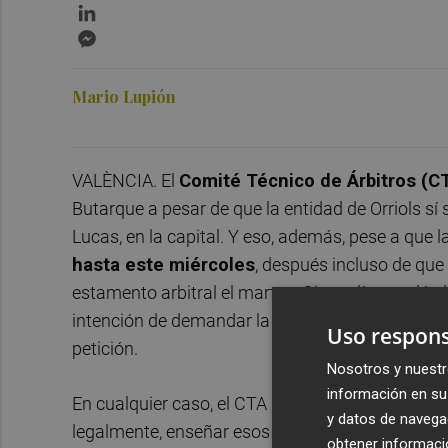
LinkedIn
Messenger
Mario Lupión
VALÈNCIA. El
Comité Técnico de Árbitros (C
Butarque a pesar de que la entidad de Orriols sí
Lucas, en la capital. Y eso, además, pese a que l
hasta este miércoles
, después incluso de que
estamento arbitral el martes. Cinco días tardó e
intención de demandar la grabación el viernes p
Uso respons
petición.
Nosotros y nuestr
información en su 
En cualquier caso, el CTA ha rechazado tal posib
y datos de navega
legalmente, enseñar esos audios. De hecho, seg
obtener informació