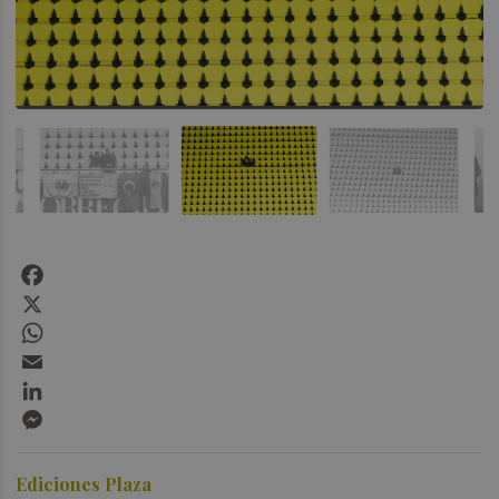
Facebook
X
WhatsApp
Email
LinkedIn
Messenger
Ediciones Plaza