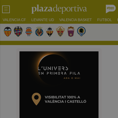
VALENCIA CF
LEVANTE UD
VALENCIA BASKET
FUTBOL