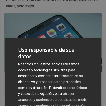
Un verdadero MMORPG de la vieja escuela ¡Cómo los de
antes, pero mejor!
Uso responsable de sus
datos
Nosotros y nuestros socios utilizamos
cookies y tecnologías similares para
almacenar y acceder a información en su
9 apps que valen oro
dispositivo y procesar datos personales,
No son populares, pero sí extraordinariamente útiles
como su dirección IP, identificadores únicos
y datos de navegación, para ofrecer
DISCOVER WITH
anuncios y contenido personalizados, medir
anuncios y contenido, obtener información