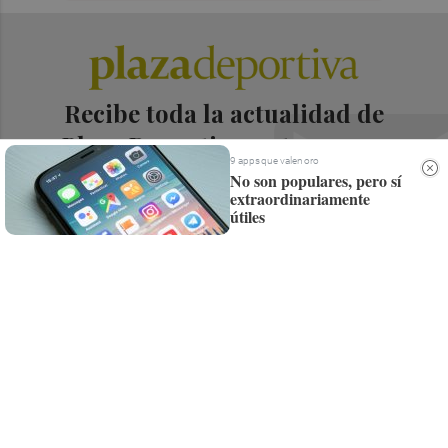
Recibe toda la actualidad de
Plaza Deportiva en tu correo
9 apps que valen oro
No son populares, pero sí
Quiero suscribirme
extraordinariamente
útiles
Suscríbete al Boletín
Todos los días a primera hora en tu email
¡Quiero suscribirme!