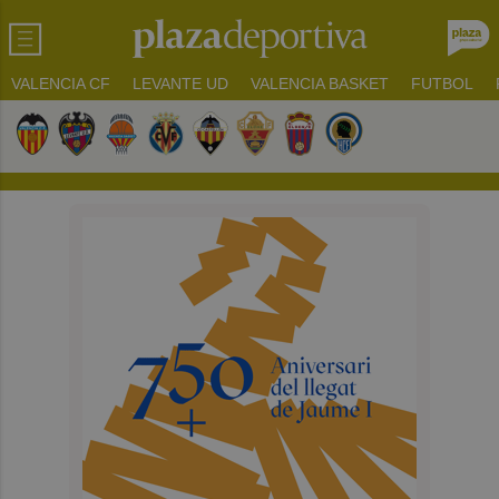
VALENCIA CF
LEVANTE UD
VALENCIA BASKET
FUTBOL