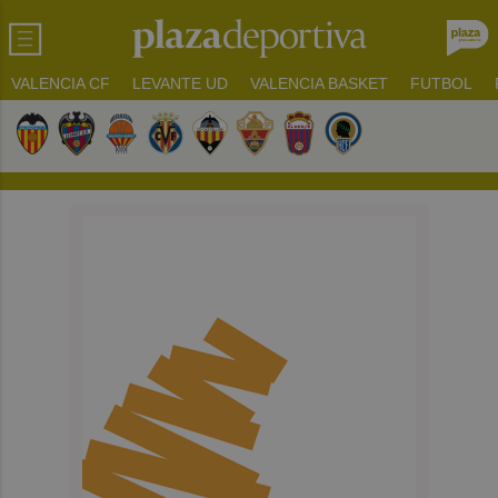
VALENCIA CF
LEVANTE UD
VALENCIA BASKET
FUTBOL