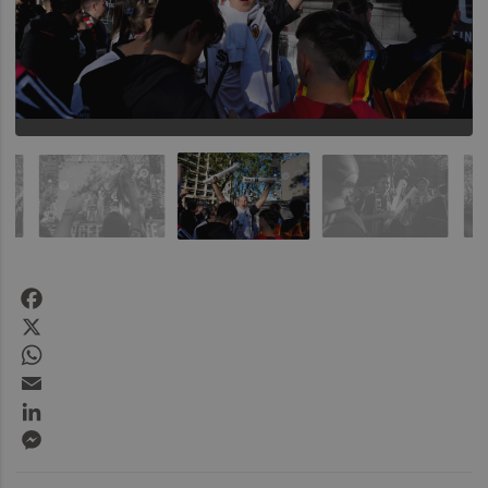
Facebook
X
WhatsApp
Email
LinkedIn
Messenger