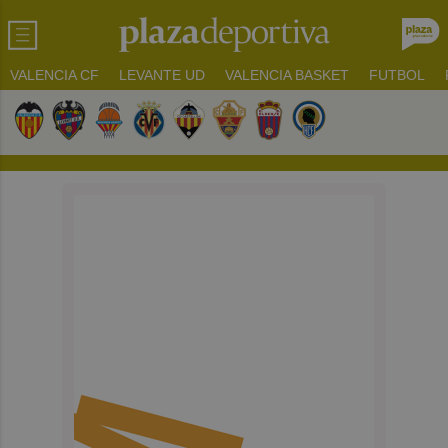
VALENCIA CF
LEVANTE UD
VALENCIA BASKET
FUTBOL