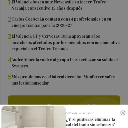
1
El Valencia busca ante Newcastle su tercer Trofeo
Naranja consecutivo 15 años después
2
Carlos Corberán contará con 14 profesionales en su
cuerpo técnico para la 2026-27
3
El Valencia CF y Cervezas Turia apoyarán a los
hosteleros afectados por los incendios con una iniciativa
especial en el Trofeu Taronja
4
André Almeida vuelve al grupo tras rechazar su salida al
Swansea
5
Más problemas en el lateral derecho: Monferrer sufre
una lesión muscular
Suscríbete al canal de
Whatsapp
Adiós a la cal del baño
¿Y si pudieras eliminar la
cal del baño sin esfuerzo?
Siempre al día de las últimas noticias