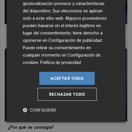
geolocalización precisos y características
del dispositivo. Sus elecciones se aplican
solo a este sitio web. Algunos proveedores
pueden basarse en el interés legítimo en
Parece ciencia ficción
lugar del consentimiento; tiene derecho a
Prepárate para alucinar con estas criaturas
oponerse en
Configuración de publicidad
.
Puede retirar su consentimiento en
cualquier momento en
Configuración de
cookies
.
Política de privacidad
ACEPTAR TODO
RECHAZAR TODO
CONFIGURAR
¿Por qué se contagia?