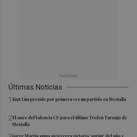
Últimas Noticias
1
Kiat Lim preside por primera vez un partido en Mestalla
2
El once del Valencia CF para el último Trofeu Taronja de
Mestalla
3
Jorge Martín suma su tercera victoria 'sprint' del año y