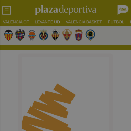
VALENCIA CF
LEVANTE UD
VALENCIA BASKET
FUTBOL