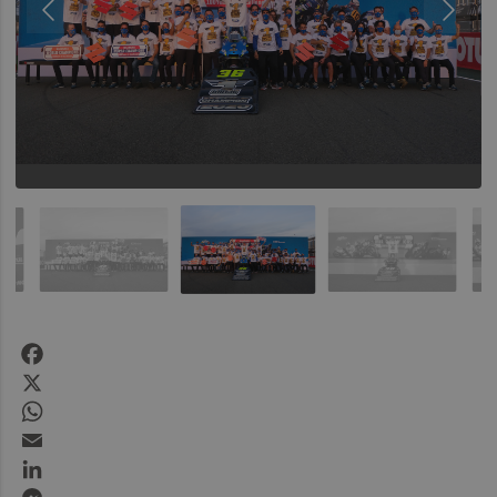
Facebook
X
WhatsApp
Email
LinkedIn
Messenger