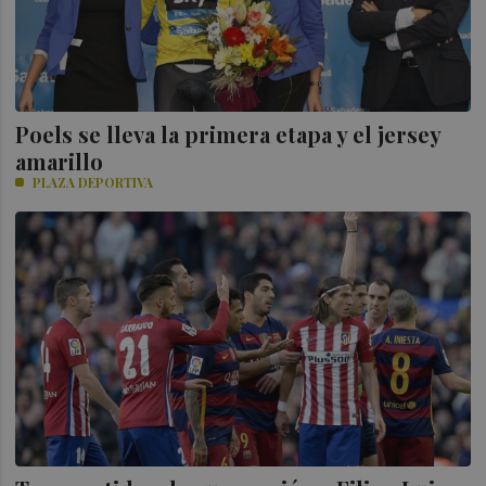
Poels se lleva la primera etapa y el jersey
amarillo
PLAZA DEPORTIVA