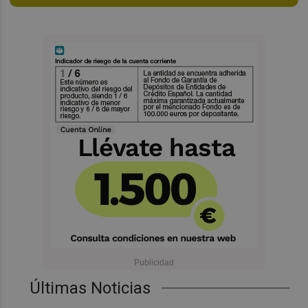
Últimas Noticias