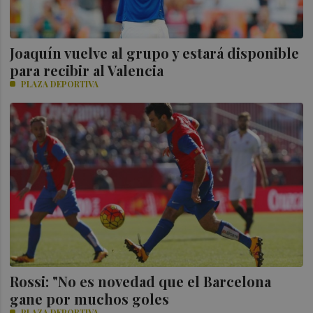
Joaquín vuelve al grupo y estará disponible
para recibir al Valencia
PLAZA DEPORTIVA
Rossi: "No es novedad que el Barcelona
gane por muchos goles
PLAZA DEPORTIVA