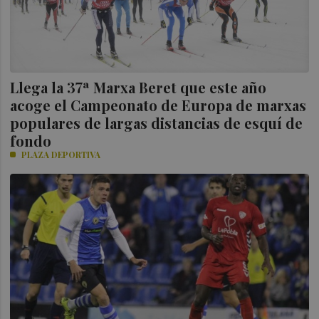
Llega la 37ª Marxa Beret que este año
acoge el Campeonato de Europa de marxas
populares de largas distancias de esquí de
fondo
PLAZA DEPORTIVA