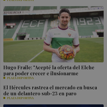
Hugo Fraile: "Acepté la oferta del Elche
para poder crecer e ilusionarme
PLAZA DEPORTIVA
El Hércules rastrea el mercado en busca
de un delantero sub-23 en paro
PLAZA DEPORTIVA