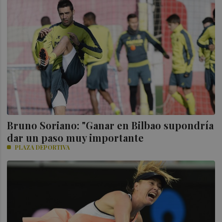
Bruno Soriano: "Ganar en Bilbao supondría
dar un paso muy importante
PLAZA DEPORTIVA