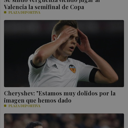
Valencia la semifinal de Copa
PLAZA DEPORTIVA
Cheryshev: "Estamos muy dolidos por la
imagen que hemos dado
PLAZA DEPORTIVA