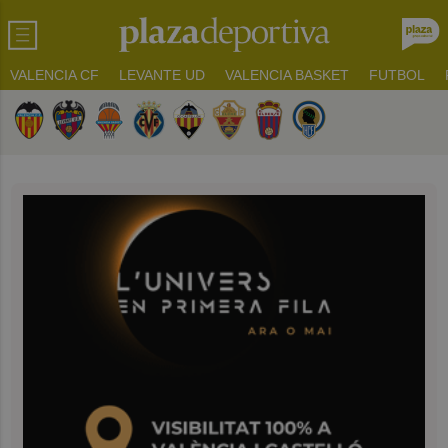
VALENCIA CF
LEVANTE UD
VALENCIA BASKET
FUTBOL