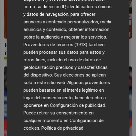
como su dirección IP, identificadores únicos
y datos de navegación, para ofrecer
anuncios y contenido personalizados, medir
anuncios y contenido, obtener información
sobre la audiencia y mejorar los servicios.
Pampín: “Hemos hecho autocrítica,
Proveedores de terceros (1913)
también
mirarnos un poco el ombligo”
pueden procesar sus datos para estos y
PLAZA
otros fines, incluido el uso de datos de
geolocalización precisos y características
del dispositivo. Sus elecciones se aplican
solo a este sitio web. Algunos proveedores
pueden basarse en el interés legítimo en
lugar del consentimiento; tiene derecho a
oponerse en
Configuración de publicidad
.
Puede retirar su consentimiento en
cualquier momento en
Configuración de
cookies
.
Política de privacidad