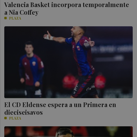
Valencia Basket incorpora temporalmente
a Nia Coffey
PLAZA
El CD Eldense espera a un Primera en
dieciseisavos
PLAZA