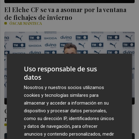
El Elche CF se va a asomar por la ventana
de fichajes de invierno
ÓSCAR MANTECA
Uso responsable de sus
datos
Nosotros y nuestros socios utilizamos
cookies y tecnologías similares para
almacenar y acceder a información en su
Corberán: "Veo al equipo convencido de
dispositivo y procesar datos personales,
revertir los resultados"
como su dirección IP, identificadores únicos
VICENTE FUSTER
y datos de navegación, para ofrecer
anuncios y contenido personalizados, medir