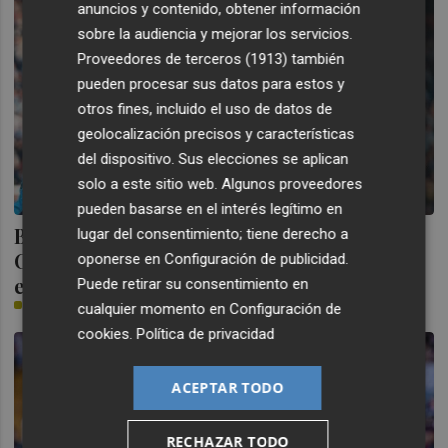
anuncios y contenido, obtener información
sobre la audiencia y mejorar los servicios.
Proveedores de terceros (1913)
también
pueden procesar sus datos para estos y
otros fines, incluido el uso de datos de
geolocalización precisos y características
del dispositivo. Sus elecciones se aplican
solo a este sitio web. Algunos proveedores
pueden basarse en el interés legítimo en
Borja Iglesias y Durán reciben el alta;
lugar del consentimiento; tiene derecho a
Carlos Domínguez y Ristic son baja contra
oponerse en
Configuración de publicidad
.
el Valencia CF
Puede retirar su consentimiento en
PLAZA
cualquier momento en
Configuración de
cookies
.
Política de privacidad
ACEPTAR TODO
RECHAZAR TODO