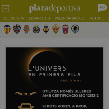
VALENCIA CF
LEVANTE UD
VALENCIA BASKET
FUTBOL