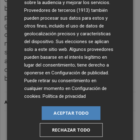
sobre la audiencia y mejorar los servicios.
bien y esto hace que el balance final sea
Proveedores de terceros (1913)
también
positivo con esa segunda posición en la
pueden procesar sus datos para estos y
general. Ha sido una carrera muy disputada
otros fines, incluido el uso de datos de
geolocalización precisos y características
con Luis León Sánchez, un punto superior a
del dispositivo. Sus elecciones se aplican
mi físicamente, pero yo técnicamente soy
solo a este sitio web. Algunos proveedores
superior a él así que hemos vivido un tira y
pueden basarse en el interés legítimo en
afloja muy bonito. Nos vamos muy
lugar del consentimiento; tiene derecho a
contentos y con un muy buen sabor de
oponerse en
Configuración de publicidad
.
boca", dijo Sergio Mantecón.
Puede retirar su consentimiento en
cualquier momento en
Configuración de
cookies
.
Política de privacidad
ARCHIVADO EN
ACEPTAR TODO
RECHAZAR TODO