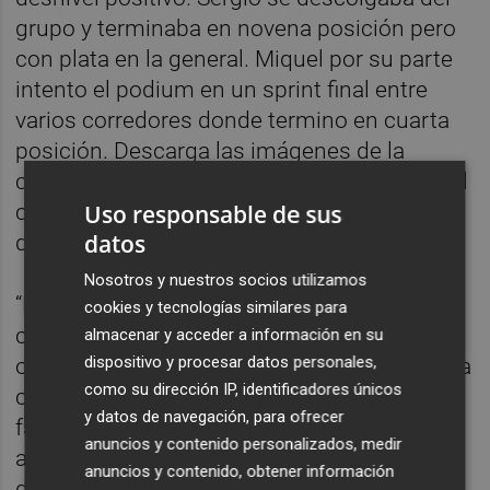
grupo y terminaba en novena posición pero
con plata en la general. Miquel por su parte
intento el podium en un sprint final entre
varios corredores donde termino en cuarta
posición. Descarga las imágenes de la
carrera en este enlace y no te pierdas todo el
contenido que hemos compartido a través
Uso responsable de sus
datos
de nuestro canal de Instagram.
Nosotros y nuestros socios utilizamos
“Estoy bastante contento porque he
cookies y tecnologías similares para
conseguido algo que no he conseguido
almacenar y acceder a información en su
dispositivo y procesar datos personales,
otros años que ha sido la regularidad. Es una
como su dirección IP, identificadores únicos
carrera muy diferente al resto, donde hay
y datos de navegación, para ofrecer
factores diferentes como la navegación, la
anuncios y contenido personalizados, medir
autosuficiencia… y este año los hemos
anuncios y contenido, obtener información
dominado. Físicamente, me he encontrado