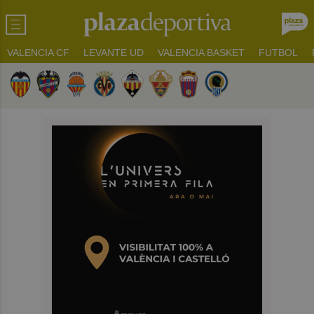
VALENCIA CF
LEVANTE UD
VALENCIA BASKET
FUTBOL