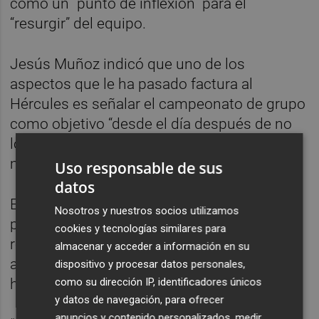
como un “punto de inflexión” para el
“resurgir” del equipo.
Jesús Muñoz indicó que uno de los
aspectos que le ha pasado factura al
Hércules es señalar el campeonato de grupo
como objetivo “desde el día después de no
lograr el ascenso”. “Ese mensaje ha podido
mermar la confianza”, dijo.
Uso responsable de sus
datos
El ex entrenador del Hércules, que vivía su
Nosotros y nuestros socios utilizamos
primera experiencia como máximo
cookies y tecnologías similares para
responsable técnico, aseguró que no
almacenar y acceder a información en su
abandona la entidad con la sensación de
dispositivo y procesar datos personales,
como su dirección IP, identificadores únicos
haber fracasado.
y datos de navegación, para ofrecer
anuncios y contenido personalizados, medir