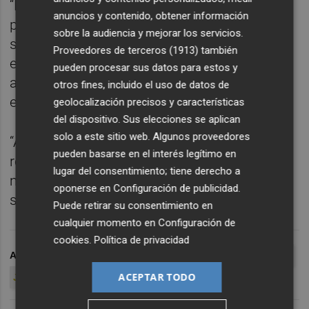
“Fracaso hubiera sido no aceptar la
anuncios y contenido, obtener información
propuesta. Me voy tranquilo, con la
sobre la audiencia y mejorar los servicios.
sensación de haber hecho todo lo que
Proveedores de terceros (1913)
también
estaba en mi mano”, explicó Muñoz, quien
pueden procesar sus datos para estos y
admitió haber vivido un “terremoto a diario”
otros fines, incluido el uso de datos de
en el Hércules.
geolocalización precisos y características
del dispositivo. Sus elecciones se aplican
solo a este sitio web. Algunos proveedores
“Al final en el fútbol profesional los
pueden basarse en el interés legítimo en
resultados mandan en todos los clubes. Y
lugar del consentimiento; tiene derecho a
más cuando son negativos y los objetivos
oponerse en
Configuración de publicidad
.
son tan ambiciosos”, sentenció.
Puede retirar su consentimiento en
cualquier momento en
Configuración de
cookies
.
Política de privacidad
ARCHIVADO EN
MUÑOZ
JAVIER PORTILLO
HÉRCULES CF
ACEPTAR TODO
JUAN CARLOS