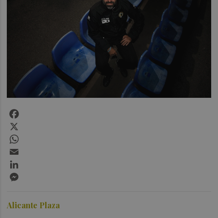
Facebook
X
WhatsApp
Email
LinkedIn
Messenger
Alicante Plaza