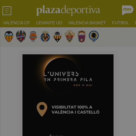
VALENCIA CF
LEVANTE UD
VALENCIA BASKET
FUTBOL