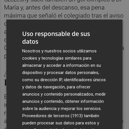
María y, antes del descanso, esa pena
máxima que señaló el colegiado tras el aviso
del VAR. La cara de Messi y de todos los
argentinos cambió en menos de un minuto
Uso responsable de sus
del segundo tiempo, lo que tardó en llegar el
datos
0-1 de Mac Allister tras una jugada de Molina
Nosotros y nuestros socios utilizamos
por banda derecha.
cookies y tecnologías similares para
almacenar y acceder a información en su
ARGENTINA CUMPLE Y
dispositivo y procesar datos personales,
POLONIA TIENE SUERTE
como su dirección IP, identificadores únicos
y datos de navegación, para ofrecer
anuncios y contenido personalizados, medir
El del Brighton le pegó mordida y cruzada,
anuncios y contenido, obtener información
imposible para un milagro más del meta
sobre la audiencia y mejorar los servicios.
rival, mientras del Arabia Saudí-México se
Proveedores de terceros (1913)
también
abría la lata también con dos goles seguidos
pueden procesar sus datos para estos y