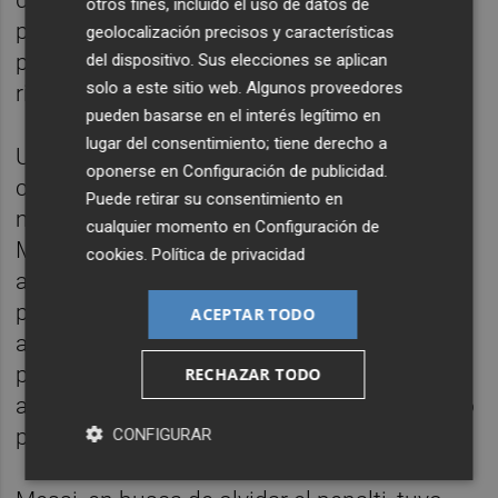
del 'Tri'. Kamil Glik tuvo la única ocasión
otros fines, incluido el uso de datos de
polaca, un remate de cabeza desviado por
geolocalización precisos y características
poco, pero Polonia trató de no enfadar a su
del dispositivo. Sus elecciones se aplican
solo a este sitio web. Algunos proveedores
rival y aguantar.
pueden basarse en el interés legítimo en
lugar del consentimiento; tiene derecho a
Un golazo de Julián Álvarez lo hizo más
oponerse en
Configuración de publicidad
.
complicado si cabe, nivel de infarto, con 20
Puede retirar su consentimiento en
minutos por delante. Los de Czeslaw
cualquier momento en
Configuración de
Michniewicz se vieron sin saber qué hacer:
cookies
.
Política de privacidad
atacar o defender. Con sendos 2-0, Polonia
pasaba a octavos por tener menos tarjetas
ACEPTAR TODO
amarillas que los mexicanos, pero en el otro
partido se sucedían las ocasiones
RECHAZAR TODO
americanas y en el suyo, el tercero argentino
parecía al caer.
CONFIGURAR