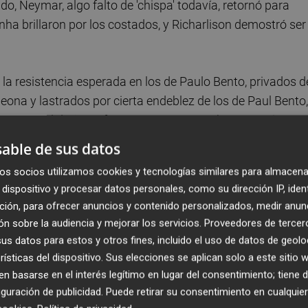
o, Neymar, algo falto de 'chispa' todavía, retornó para
nha brillaron por los costados, y Richarlison demostró ser
la resistencia esperada en los de Paulo Bento, privados d
peona y lastrados por cierta endeblez de los de Paul Bento,
para que el daño no fuese mayor, y Hee-Chan, pareció
able de sus datos
os socios utilizamos cookies y tecnologías similares para almacena
ó antes del primer cuarto de hora. Brasil salió dominadora
dispositivo y procesar datos personales, como su dirección IP, iden
r. Una veloz internada de Raphinha terminó con un balón
ción, para ofrecer anuncios y contenido personalizados, medir anun
ridista, con calma, se estrenó en la Copa del Mundo. Poco
n sobre la audiencia y mejorar los servicios.
Proveedores de tercer
charlison, también permitió a un tranquilo Neymar marca
s datos para estos y otros fines, incluido el uso de datos de geolo
mito Pelé.
rísticas del dispositivo. Sus elecciones se aplican solo a este sitio
 basarse en el interés legítimo en lugar del consentimiento; tiene 
guración de publicidad
. Puede retirar su consentimiento en cualqu
zo crecer a los surcoreanos, aunque estos podrían haber