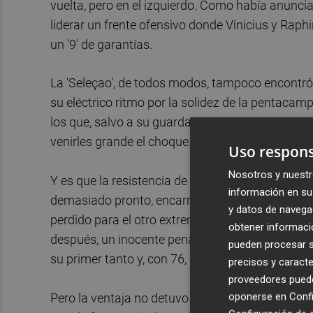
vuelta, pero en el izquierdo. Como había anunciad
liderar un frente ofensivo donde Vinicius y Raphi
un '9' de garantías.
La 'Seleçao', de todos modos, tampoco encontró 
su eléctrico ritmo por la solidez de la pentacam
los que, salvo a su guardameta, que se esmeró 
venirles grande el choque.
Uso respons
Nosotros y nuestr
Y es que la resistencia de Corea del Sur se quebr
información en su 
demasiado pronto, encarriló el billete a su favo
y datos de navega
perdido para el otro extremo, Vinicius, y el mad
obtener informació
después, un inocente penalti de Woo-Young a Ri
pueden procesar su
su primer tanto y, con 76, quedarse ya a uno del 
precisos y caracte
proveedores pueden
oponerse en
Confi
Pero la ventaja no detuvo a la 'Canarinha' ni hi