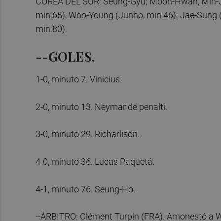
COREA DEL SUR: Seung-Gyu; Moon-Hwan, Min-Jae
min.65), Woo-Young (Junho, min.46); Jae-Sung (
min.80).
--GOLES.
1-0, minuto 7. Vinicius.
2-0, minuto 13. Neymar de penalti.
3-0, minuto 29. Richarlison.
4-0, minuto 36. Lucas Paquetá.
4-1, minuto 76. Seung-Ho.
--ÁRBITRO: Clément Turpin (FRA). Amonestó a W