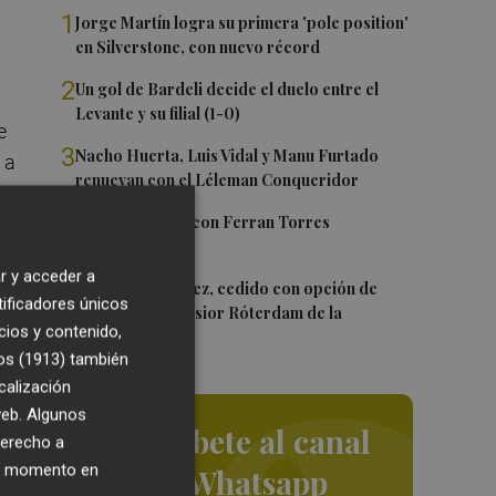
1
Jorge Martín logra su primera 'pole position'
en Silverstone, con nuevo récord
2
Un gol de Bardeli decide el duelo entre el
Levante y su filial (1-0)
e
3
Nacho Huerta, Luis Vidal y Manu Furtado
 a
renuevan con el Léleman Conqueridor
4
Foios se vuelca con Ferran Torres
r y acceder a
 y,
5
Mario Domínguez, cedido con opción de
tificadores únicos
compra al Excelsior Róterdam de la
cios y contenido,
Eredivisie
os (1913)
también
r
calización
 web. Algunos
Suscríbete al canal
derecho a
ier momento en
de Whatsapp