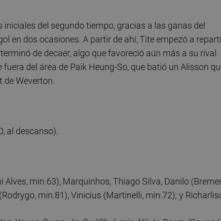
 iniciales del segundo tiempo, gracias a las ganas del
l en dos ocasiones. A partir de ahí, Tite empezó a reparti
o terminó de decaer, algo que favoreció aún más a su rival
e fuera del área de Paik Heung-So, que batió un Alisson q
t de Weverton.
, al descanso).
i Alves, min.63), Marquinhos, Thiago Silva, Danilo (Bremer
drygo, min.81), Vinicius (Martinelli, min.72); y Richarlis