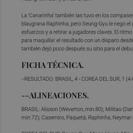
La 'Canarinha' también las tuvo en los compases
blaugrana Raphinha, pero Seung-Gyu le negó el go
esfuerzos y a retirar a jugadores claves. El ritm
para maquillar el resultado con un disparo desd
también dejó poco después su sitio para el debu
FICHA TÉCNICA.
--RESULTADO: BRASIL, 4 - COREA DEL SUR, 1 (4-0
--ALINEACIONES.
BRASIL: Alisson (Weverton, min.80); Militao (Dan
min.72); Casemiro, Paquetá; Raphinha, Neymar (Ro