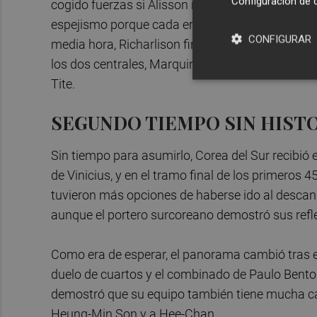
Configuración de 
cogido fuerzas si Alisson no hubiese metido un
espejismo porque cada error asiático se transfo
CONFIGURAR
media hora, Richarlison firmaba su tercer gol de
los dos centrales, Marquinhos y Thiago Silva. El
Tite.
SEGUNDO TIEMPO SIN HIST
Sin tiempo para asumirlo, Corea del Sur recibió 
de Vinicius, y en el tramo final de los primeros 
tuvieron más opciones de haberse ido al descan
aunque el portero surcoreano demostró sus refle
Como era de esperar, el panorama cambió tras el 
duelo de cuartos y el combinado de Paulo Bento
demostró que su equipo también tiene mucha cal
Heung-Min Son y a Hee-Chan.