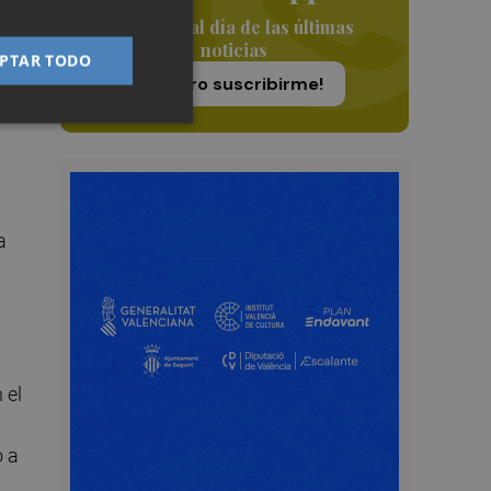
Siempre al día de las últimas
noticias
PTAR TODO
e
¡Quiero suscribirme!
a
 el
o a