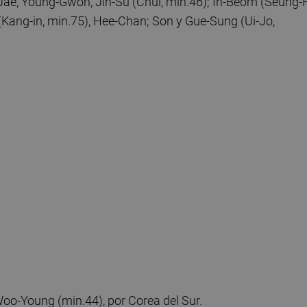
, Young-Gwon, Jin-Su (Chul, min.46); In-Beom (Seung-
Kang-in, min.75), Hee-Chan; Son y Gue-Sung (Ui-Jo,
oo-Young (min.44), por Corea del Sur.