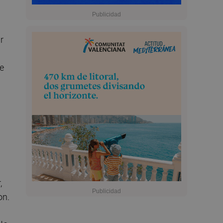
r
ue
,
on.