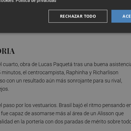
cookies
.
Política de privacidad
a sensacional mano a un disparo de Hee-Chan. Fue un
rmaba en una clara amenaza brasileña. Así, antes de la
RECHAZAR TODO
ACE
 la cita tras una rápida combinación al borde del área entr
 3-0 tuvo incluso un pequeño baile del habitualmente serio
ORIA
el cuarto, obra de Lucas Paquetá tras una buena asistenci
45 minutos, el centrocampista, Raphinha y Richarlison
so con un resultado aún más sonrojante para su rival,
jos.
paso por los vestuarios. Brasil bajó el ritmo pensando en
 fue capaz de asomarse más al área de un Alisson que
idad en la portería con dos paradas de mérito sobre tod