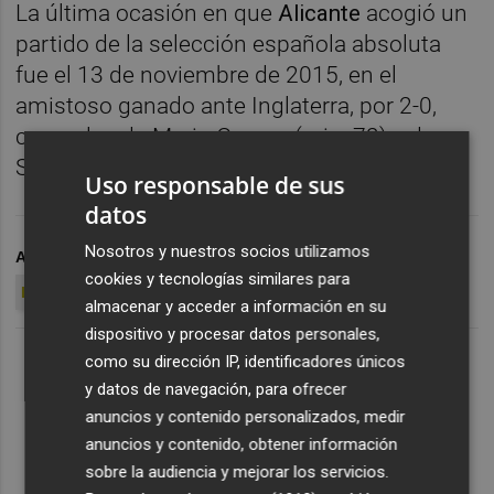
La última ocasión en que
Alicante
acogió un
partido de la selección española absoluta
fue el 13 de noviembre de 2015, en el
amistoso ganado ante Inglaterra, por 2-0,
con goles de Mario Gaspar (min. 72) y de
Santi Cazorla (min. 84).
Uso responsable de sus
datos
Nosotros y nuestros socios utilizamos
ARCHIVADO EN
RICO PÉREZ
ESPAÑA
HÉRCULES CF
cookies y tecnologías similares para
LA ROJA
almacenar y acceder a información en su
dispositivo y procesar datos personales,
como su dirección IP, identificadores únicos
y datos de navegación, para ofrecer
anuncios y contenido personalizados, medir
anuncios y contenido, obtener información
sobre la audiencia y mejorar los servicios.