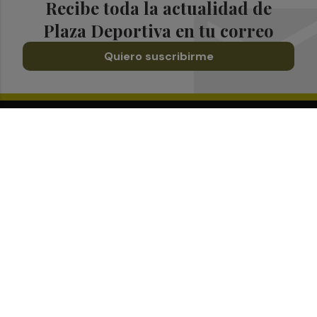
Recibe toda la actualidad de
Plaza Deportiva en tu correo
Quiero suscribirme
Suscríbete al Boletín
Todos los días a primera hora en tu email
¡Quiero suscribirme!
Síguenos en redes
Plaza Deportiva, desde cualquier medio