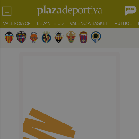
VALENCIA CF
LEVANTE UD
VALENCIA BASKET
FUTBOL