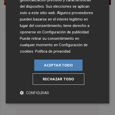
geolocalización precisos y características
del dispositivo. Sus elecciones se aplican
Corepunk MMORPG
solo a este sitio web. Algunos proveedores
Un verdadero MMORPG de la vieja escuela ¡Cómo los de
pueden basarse en el interés legítimo en
antes, pero mejor!
lugar del consentimiento; tiene derecho a
oponerse en
Configuración de publicidad
.
DISCOVER WITH
Puede retirar su consentimiento en
cualquier momento en
Configuración de
cookies
.
Política de privacidad
ACEPTAR TODO
RECHAZAR TODO
CONFIGURAR