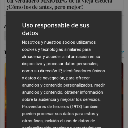
Un verdadero MMORPG de la vieja escuela
¡Cómo los de antes, pero mejor!
Uso responsable de sus
ARCHIVADO EN
CD CASTELLÓN
FÚTBOL
datos
SEGUNDA DIVISION
PRETEMPORADA
Nosotros y nuestros socios utilizamos
cookies y tecnologías similares para
almacenar y acceder a información en su
dispositivo y procesar datos personales,
como su dirección IP, identificadores únicos
y datos de navegación, para ofrecer
anuncios y contenido personalizados, medir
anuncios y contenido, obtener información
sobre la audiencia y mejorar los servicios.
Proveedores de terceros (1913)
también
pueden procesar sus datos para estos y
otros fines, incluido el uso de datos de