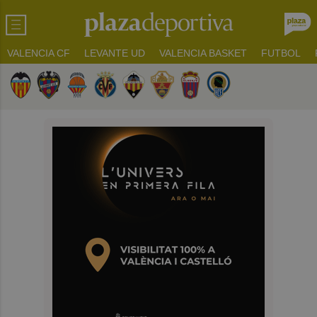
VALENCIA CF
LEVANTE UD
VALENCIA BASKET
FUTBOL