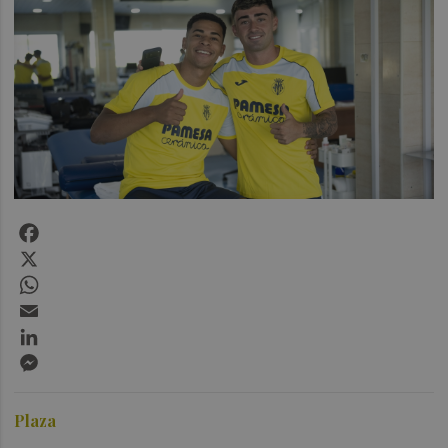
Facebook
X
WhatsApp
Email
LinkedIn
Messenger
Plaza