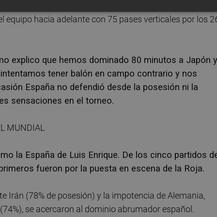
en su campo, defendiendo con diez jugadores por detrás d
del equipo hacia adelante con 75 pases verticales por los 2
 cómo explico que hemos dominado 80 minutos a Japón 
s intentamos tener balón en campo contrario y nos
casión España no defendió desde la posesión ni la
res sensaciones en el torneo.
EL MUNDIAL
o la España de Luis Enrique. De los cinco partidos d
rimeros fueron por la puesta en escena de la Roja.
te Irán (78% de posesión) y la impotencia de Alemania,
n (74%), se acercaron al dominio abrumador español.