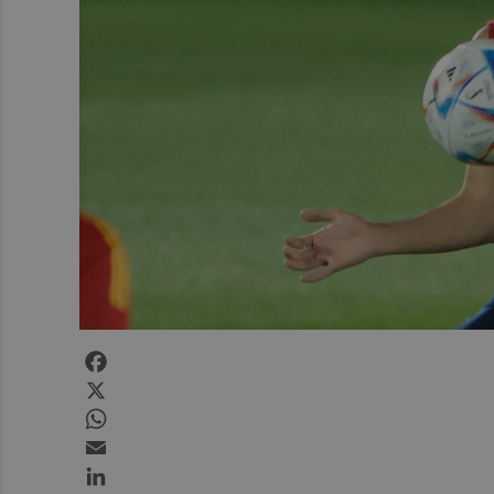
Facebook
X
WhatsApp
Email
LinkedIn