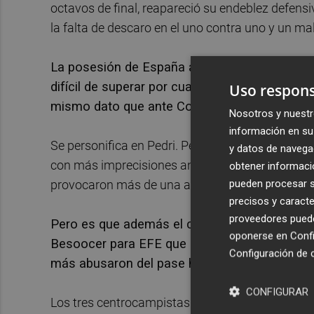
octavos de final, reapareció su endeblez defens
la falta de descaro en el uno contra uno y un ma
La posesión de España ante Japón pasó a ser
difícil de superar por cualquier selección en l
Uso respons
mismo dato que ante Costa Rica pero con una
Nosotros y nuestr
información en su 
Se personifica en Pedri. Perdió un solo balón en
y datos de navega
con más imprecisiones ante Japón, hasta trece,
obtener informació
pueden procesar su
provocaron más de una acción de peligro.
precisos y caracte
proveedores pueden
Pero es que además el cambio sintomático en 
oponerse en
Confi
Besoocer para EFE que muestra a Gavi con 16
Configuración de 
más abusaron del pase hacia atrás.
CONFIGURAR
Los tres centrocampistas titulares de España n