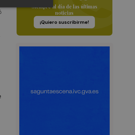
e
Siempre al día de las últimas
6
noticias
¡Quiero suscribirme!
y
e