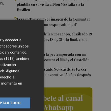
ás,
plantilla en su visita al Nou Mestalla y a la
Basílica
2
Ferran Torres: “Ser imagen de la Comunitat
á
es un orgullo y una responsabilidad”
l
3
Las semifinales de la Supercopa, el sábado 19
de septiembre a las 18h y 21h; la final, el día
r y acceder a
20 a las 19h
tificadores únicos
cios y contenido,
4
El Levante cierra la pretemporada con un
os (1913)
también
doble amistoso: contra el filial y el Castellón
calización
5
El Valencia busca ante Newcastle su tercer
 web. Algunos
Trofeo Naranja consecutivo 15 años después
derecho a
ier momento en
ue
Suscríbete al canal
PTAR TODO
de Whatsapp
a