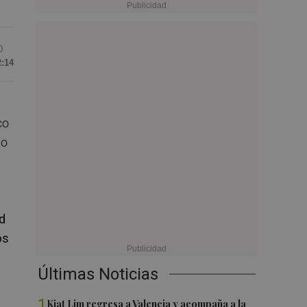
0
2:14
co
lo
d
os
Últimas Noticias
1
Kiat Lim regresa a Valencia y acompaña a la