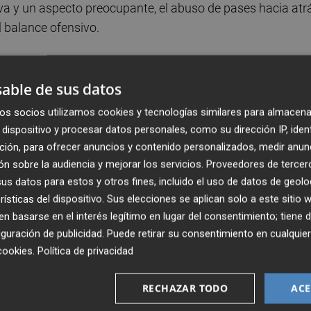
iva y un aspecto preocupante, el abuso de pases hacia atr
l balance ofensivo.
 la mayor de todo el Mundial 2022, un 82% que ya ser
as eliminatorias en las que existe mayor igualdad. Fue e
able de sus datos
 puesta en escena radicalmente distinta.
os socios utilizamos cookies y tecnologías similares para almacena
dispositivo y procesar datos personales, como su dirección IP, iden
 todos sus pases ante Costa Rica y fue el jugador español
ción, para ofrecer anuncios y contenido personalizados, medir anun
 una más que Pau Torres, cuyos errores en la entrega
n sobre la audiencia y mejorar los servicios.
Proveedores de tercer
s datos para estos y otros fines, incluido el uso de datos de geolo
rísticas del dispositivo. Sus elecciones se aplican solo a este sitio
 basarse en el interés legítimo en lugar del consentimiento; tiene 
la gestión de la posesión se aprecia en un dato de
guración de publicidad
. Puede retirar su consentimiento en cualqu
, Pedri con 15 y Sergio Busquets con 14, como los q
cookies
.
Política de privacidad
RECHAZAR TODO
ACE
o encontraron opciones de pase para avanzar ni la fórmul