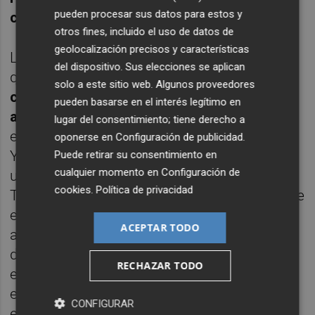
pueden procesar sus datos para estos y
contentos
", apunta Miñambres.
otros fines, incluido el uso de datos de
geolocalización precisos y características
La de Dani Cárdenas es una situación en la
del dispositivo. Sus elecciones se aplican
que "no hay diferencias", porque
"así como
solo a este sitio web. Algunos proveedores
con Pepelu será complicado -o no hemos
pueden basarse en el interés legítimo en
avanzado-, con esta renovación sí"
,
lugar del consentimiento; tiene derecho a
esclareció el director deportivo levantinista.
oponerse en
Configuración de publicidad
.
Y es que la del centrocampista de Denia es
Puede retirar su consentimiento en
cualquier momento en
Configuración de
una tesitura muy distinta a la del portero.
cookies
.
Política de privacidad
Tiene la sartén por el mango después de que
el club no le pusiera oferta de renovación
ACEPTAR TODO
alguna sobre su mesa hasta el pasado mes
de noviembre. Entonces el jugador y su
RECHAZAR TODO
entorno decidieron esperar, y mientras tanto
el Levante se debate entre la permanencia y
CONFIGURAR
el descenso a Segunda División: "
Yo ya he