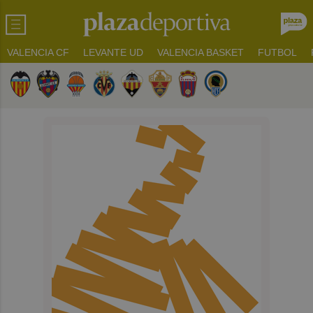
VALENCIA CF
LEVANTE UD
VALENCIA BASKET
FUTBOL