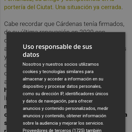
portería del Ciutat. Una situación ya cerrada
.
Cabe recordar que Cárdenas tenía firmados,
de su última renovación en 2020 con
diferente agencia de representación, dos
Uso responsable de sus
años más otros dos -hasta 2024- opcionales
datos
y ejecutables de manera unilateral por parte
del club.
Cope Valencia
adelantó que el
Nosotros y nuestros socios utilizamos
cookies y tecnologías similares para
cancerbero catalán alargará su vinculación,
almacenar y acceder a información en su
además de tal revisión de emolumentos,
dispositivo y procesar datos personales,
hasta el año 2025
. Una más de las que ya le
como su dirección IP, identificadores únicos
ligaban a Orriols.
"Hay que esperar el
y datos de navegación, para ofrecer
momento, hay situaciones que él quiere
anuncios y contenido personalizados, medir
cubrir y que la gente que esté con él ese día
anuncios y contenido, obtener información
sea la adecuada. Eso es tan importante
sobre la audiencia y mejorar los servicios.
rubricarlo como que todos estén
Proveedores de terceros (1725)
también