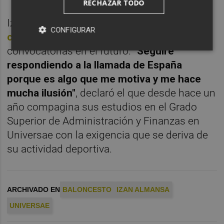
RECHAZAR TODO
Izan Almansa es ya
internacional absoluto
CONFIGURAR
con España
y espera seguir acudiendo a las
convocatorias en el futuro.
"Seguiré
respondiendo a la llamada de España
porque es algo que me motiva y me hace
mucha ilusión"
, declaró el que desde hace un
año compagina sus estudios en el Grado
Superior de Administración y Finanzas en
Universae con la exigencia que se deriva de
su actividad deportiva.
ARCHIVADO EN
BALONCESTO
IZAN ALMANSA
UNIVERSAE