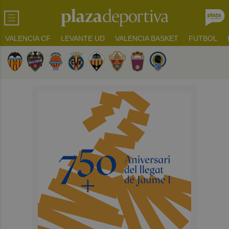
VALENCIA CF
LEVANTE UD
VALENCIA BASKET
FUTBOL