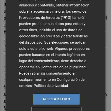
las decisiones que tomé y cuando escojo
anuncios y contenido, obtener información
una opción es porque en ese momento
sobre la audiencia y mejorar los servicios.
pienso que es la mejor"
, comentó también el
Proveedores de terceros (1913)
también
pueden procesar sus datos para estos y
que fuera
canterano del UCAM Murcia Club
otros fines, incluido el uso de datos de
Baloncesto y el Real Madrid
antes de viajar a
geolocalización precisos y características
la otra parte del mundo
en 2021
para seguir
del dispositivo. Sus elecciones se aplican
allí su formación y su carrera, concretamente
solo a este sitio web. Algunos proveedores
en la
Academia Overtime Elite de Atlanta
.
pueden basarse en el interés legítimo en
lugar del consentimiento; tiene derecho a
Focalizado en el draft de la NBA reconoció
oponerse en
Configuración de publicidad
.
que confía en ser uno de los
Puede retirar su consentimiento en
cualquier momento en
Configuración de
60 seleccionados por parte de las
cookies
.
Política de privacidad
franquicias de la Liga estadounidense.
"No
siento presión, como tampoco me sentí con
ACEPTAR TODO
superpoderes cuando, por ejemplo, gané el
MVP del Mundial sub-19"
, expuso.