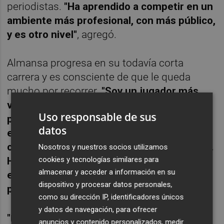
periodistas.
"Ha aprendido a competir en un
ambiente más profesional, con más público,
y es otro nivel"
, agregó.
Almansa progresa en su todavía corta
carrera y es consciente de que le queda
mucho por recorrer.
"Soy un jugador más
versátil, que quiere ser útil desde cualquier
Uso responsable de sus
parte del campo. Por eso estoy trabajando
datos
en el tiro de tres puntos, para ayudar a mis
compañeros en todo lo que me sea posible.
Nosotros y nuestros socios utilizamos
cookies y tecnologías similares para
Ha sido una temporada en la que he
almacenar y acceder a información en su
entendido mejor lo de no tener un rol tan
dispositivo y procesar datos personales,
protagonista
"
, manifestó.
como su dirección IP, identificadores únicos
y datos de navegación, para ofrecer
"Hasta ahora nunca me he arrepentido por
anuncios y contenido personalizados, medir