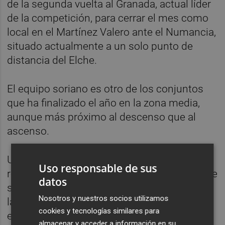
de la segunda vuelta al Granada, actual líder
de la competición, para cerrar el mes como
local en el Martínez Valero ante el Numancia,
situado actualmente a un solo punto de
distancia del Elche.
El equipo soriano es otro de los conjuntos
que ha finalizado el año en la zona media,
aunque más próximo al descenso que al
ascenso.
Un buen mes de enero, unido a un buen
Uso responsable de sus
resultado en el primer partido de febrero, que
datos
será ante el Reus, otro adversario directo en
Nosotros y nuestros socios utilizamos
la lucha por la salvación, podrían dejar
cookies y tecnologías similares para
encarrilado el objetivo del club cifrado en la
almacenar y acceder a información en su