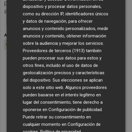
permanencia en la temporada de su regreso
dispositivo y procesar datos personales,
al fútbol profesional.
como su dirección IP, identificadores únicos
y datos de navegación, para ofrecer
anuncios y contenido personalizados, medir
ARCHIVADO EN
ELCHE CF
PACHETA
CD TENERIFE
anuncios y contenido, obtener información
sobre la audiencia y mejorar los servicios.
NÀSTIC DE TARRAGONA
CD NUMANCIA
CF REUS
Proveedores de terceros (1913)
también
pueden procesar sus datos para estos y
otros fines, incluido el uso de datos de
geolocalización precisos y características
del dispositivo. Sus elecciones se aplican
solo a este sitio web. Algunos proveedores
pueden basarse en el interés legítimo en
lugar del consentimiento; tiene derecho a
oponerse en
Configuración de publicidad
.
Puede retirar su consentimiento en
cualquier momento en
Configuración de
cookies
.
Política de privacidad