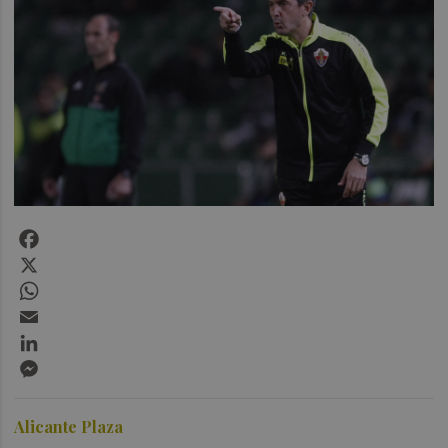
Facebook
X
WhatsApp
Email
LinkedIn
Messenger
Alicante Plaza