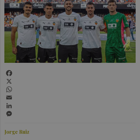
Facebook
X
WhatsApp
Email
LinkedIn
Messenger
Jorge Ruiz