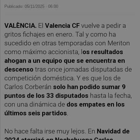
Publicado: 05/11/2025 ·
06:00
VALÈNCIA.
El
Valencia CF
vuelve a pedir a
gritos fichajes en enero. Tal y como ha
sucedido en otras temporadas con Meriton
como máximo accionista, l
os resultados
ahogan a un equipo que se encuentra en
descenso
tras once jornadas disputadas de
competición doméstica. Y es que los de
Carlos Corberán
solo han podido sumar 9
puntos de los 33 disputados
hasta la fecha,
con una dinámica de
dos empates en los
últimos seis partidos
.
No hace falta irse muy lejos. En
Navidad de
2024 aterrizó en Nochebuena Carlos