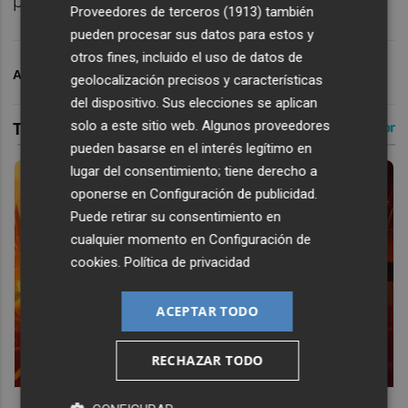
provocó la dimisión de Gattuso.
Proveedores de terceros (1913)
también
pueden procesar sus datos para estos y
otros fines, incluido el uso de datos de
ARCHIVADO EN
VALENCIA CF
geolocalización precisos y características
del dispositivo. Sus elecciones se aplican
solo a este sitio web. Algunos proveedores
pueden basarse en el interés legítimo en
lugar del consentimiento; tiene derecho a
oponerse en
Configuración de publicidad
.
Puede retirar su consentimiento en
cualquier momento en
Configuración de
cookies
.
Política de privacidad
ACEPTAR TODO
RECHAZAR TODO
Corepunk MMORPG