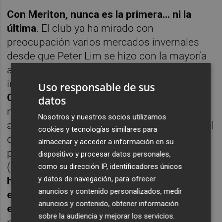
Con Meriton, nunca es la primera... ni la
última
. El club ya ha mirado con
preocupación varios mercados invernales
desde que Peter Lim se hizo con la mayoría
accionarial: en la 15/16 y 16/17, los 'che'
incorporaron a jugadores como
Orellana,
Uso responsable de sus
Cheryshev, Siqueira o Zaza
para evitar
datos
males mayores. Un hecho que se repitió
Nosotros y nuestros socios utilizamos
años después, en 2021, cuando para evitar el
cookies y tecnologías similares para
descenso se firmaron tres jugadores que
almacenar y acceder a información en su
pasaron por Valencia sin pena ni gloria
dispositivo y procesar datos personales,
(
Oliva, Cutrone y Ferro
). Aunque, eso sí,
ha
como su dirección IP, identificadores únicos
y datos de navegación, para ofrecer
habido campañas en las que el sufrimiento
anuncios y contenido personalizados, medir
en la tabla no ha provocado fichajes en
anuncios y contenido, obtener información
enero
, como sucedió en la 22/23 y que
sobre la audiencia y mejorar los servicios.