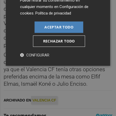
Puede retirar su consentimiento en
una decisión que no depende de él, puesto
cualquier momento en
Configuración de
que los portugueses pueden tener unos
cookies
.
Política de privacidad
planes diferentes como un traspaso y el
Valencia CF debe analizar si es la alternativa
ACEPTAR TODO
que más gusta a Corberán, siempre y
cuando se den los condicionantes para
RECHAZAR TODO
prolongar la cesión.
Cabe recordar que Iván Jaime fue un fichaje
CONFIGURAR
que se concretó en la recta final de mercado
ya que el Valencia CF tenía otras opciones
preferidas encima de la mesa como Elfif
Elmas, Ismaël Koné o Julio Enciso.
ARCHIVADO EN
VALENCIA CF