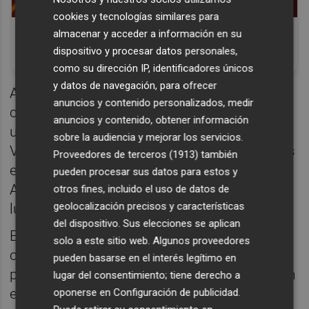
cookies y tecnologías similares para
Corepunk MMORPG
almacenar y acceder a información en su
Un verdadero MMORPG de la vieja escuela
dispositivo y procesar datos personales,
¡Cómo los de antes, pero mejor!
como su dirección IP, identificadores únicos
y datos de navegación, para ofrecer
Ahora, Iván Jaime ultima su puesta a punto
anuncios y contenido personalizados, medir
con cinco partidos donde se juega ganarse
anuncios y contenido, obtener información
una buena impresión del cuerpo técnico del
sobre la audiencia y mejorar los servicios.
Valencia CF más allá del trabajo diario en los
Proveedores de terceros (1913)
también
entrenamientos. Las Palmas, Getafe, Alavés,
pueden procesar sus datos para estos y
Athletic y Betis serán su ‘escaparate’ para
otros fines, incluido el uso de datos de
geolocalización precisos y características
lucirse con la elástica valencianista.
del dispositivo. Sus elecciones se aplican
En cuanto al jugador, está contento en el
solo a este sitio web. Algunos proveedores
club y la ciudad y vería con buenos ojos
pueden basarse en el interés legítimo en
permanecer la próxima temporada ya que en
lugar del consentimiento; tiene derecho a
el FC Porto no tiene sitio. No obstante, es
oponerse en
Configuración de publicidad
.