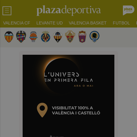
VALENCIA CF
LEVANTE UD
VALENCIA BASKET
FUTBOL