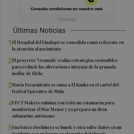
Últimas Noticias
1
El Hospital del Vinalopó se consolida como referente en
la atención al nacimiento
2
El proyecto 'Gramola' evalúa estrategias sostenibles
para reducir las alteraciones internas de la granada
mollar de Elche
3
María Escarmiento se suma a El Kanka en el cartel del
festival Epicentro de Mula
4
UPCT Makers culmina con éxito un catamarán para
monitorizar el Mar Menor y ya prepara un dron
submarino autónomo
5
Una batea clochinera se hunde y otra sufre daños en un
incidente con un buque en el puerto de Valencia