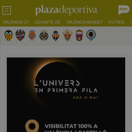
VALENCIA CF
LEVANTE UD
VALENCIA BASKET
FUTBOL