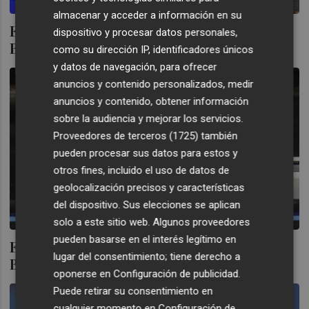
almacenar y acceder a información en su
El partido Embutidos Pajariel-Valencia
dispositivo y procesar datos personales,
Basket se retrasa de momento al viernes
como su dirección IP, identificadores únicos
y datos de navegación, para ofrecer
anuncios y contenido personalizados, medir
anuncios y contenido, obtener información
sobre la audiencia y mejorar los servicios.
Proveedores de terceros (1725)
también
pueden procesar sus datos para estos y
otros fines, incluido el uso de datos de
geolocalización precisos y características
del dispositivo. Sus elecciones se aplican
solo a este sitio web. Algunos proveedores
pueden basarse en el interés legítimo en
El técnico de Valencia Basket Rubén
lugar del consentimiento; tiene derecho a
Burgos da positivo por covid
oponerse en
Configuración de publicidad
.
Puede retirar su consentimiento en
cualquier momento en
Configuración de