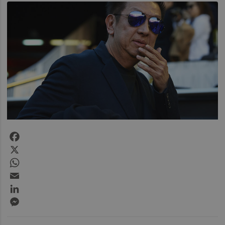
Facebook
X
WhatsApp
Email
LinkedIn
Messenger