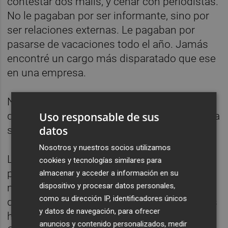
contestar dos mails, y cenar con periodistas.
No le pagaban por ser informante, sino por
ser relaciones externas. Le pagaban por
pasarse de vacaciones todo el año. Jamás
encontré un cargo más disparatado que ese
en una empresa.
No digo nada de Javier Gómez, el hombre
Uso responsable de sus
que aprovechó sus 24 horas en el poder para
datos
solucionarse la vida, que me encierran.
Nosotros y nuestros socios utilizamos
Los finiquitos siguen, no paran. Si nos
cookies y tecnologías similares para
ponemos a sumar desde que se instauró la
almacenar y acceder a información en su
dispositivo y procesar datos personales,
moda
nos sale una cantidad obscena
de
como su dirección IP, identificadores únicos
dinero gastada en desfaenats. Que igual nos
y datos de navegación, para ofrecer
hubiera servido para acabar el Nou Mestalla.
anuncios y contenido personalizados, medir