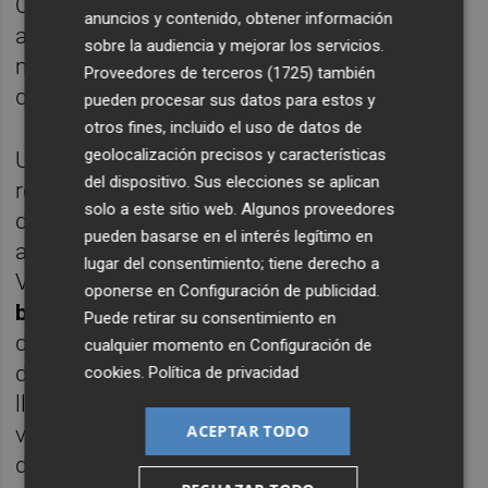
Qué desperdicio de dinero en gente que no
anuncios y contenido, obtener información
aportó una mísera idea al club para hacerlo
sobre la audiencia y mejorar los servicios.
mejor. Que no generó ni un céntimo más del
Proveedores de terceros (1725)
también
que había cuando entró.
pueden procesar sus datos para estos y
otros fines, incluido el uso de datos de
geolocalización precisos y características
Un día, cuando la adolescencia imperante
del dispositivo. Sus elecciones se aplican
rebaje sus decibelios, tal vez, alguien
solo a este sitio web. Algunos proveedores
descubra que el Valencia de la modernor
pueden basarse en el interés legítimo en
acabó haciendo todo lo que le criticó al
lugar del consentimiento; tiene derecho a
Valencia de la rancior.
Amiguismos,
oponerse en
Configuración de publicidad
.
blindados, aparatos mediáticos
al servicio
Puede retirar su consentimiento en
del poder...etc Curioso que los que se reían
cualquier momento en
Configuración de
de los vetados en época de Llorente ahora
cookies
.
Política de privacidad
lloren por ser ellos los apartados, y
ACEPTAR TODO
viceversa. Vivimos en un profundo océano
de hipocresías y egolatrías.