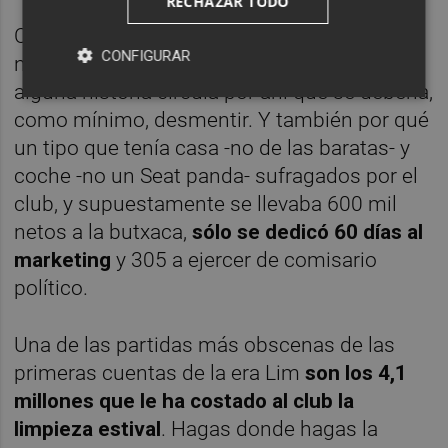
RECHAZAR TODO
Cuando llegue ese relax, puede que alguien
CONFIGURAR
nos cuente algo de la visa de Douwens, que
alguna historia circula por ahí que se debería,
como mínimo, desmentir. Y también por qué
un tipo que tenía casa -no de las baratas- y
coche -no un Seat panda- sufragados por el
club, y supuestamente se llevaba 600 mil
netos a la butxaca,
sólo se dedicó 60 días al
marketing
y 305 a ejercer de comisario
político.
Una de las partidas más obscenas de las
primeras cuentas de la era Lim
son los 4,1
millones que le ha costado al club la
limpieza estival
. Hagas donde hagas la