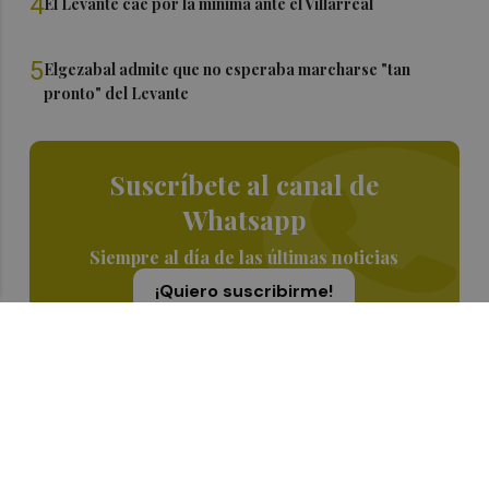
4
El Levante cae por la mínima ante el Villarreal
5
Elgezabal admite que no esperaba marcharse "tan
pronto" del Levante
Suscríbete al canal de
Whatsapp
Siempre al día de las últimas noticias
¡Quiero suscribirme!