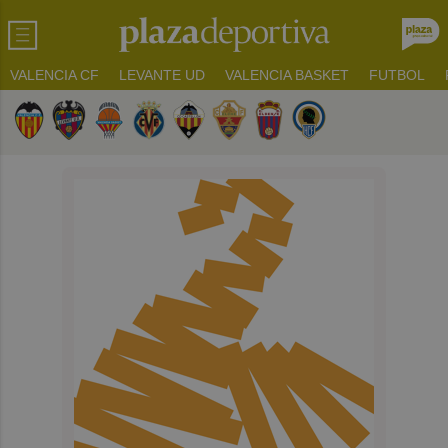
VALENCIA CF
LEVANTE UD
VALENCIA BASKET
FUTBOL