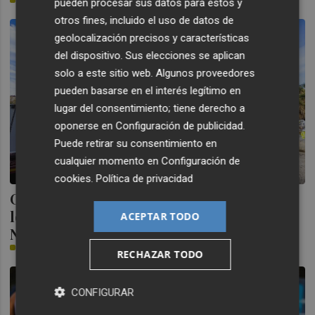
pueden procesar sus datos para estos y
otros fines, incluido el uso de datos de
geolocalización precisos y características
del dispositivo. Sus elecciones se aplican
solo a este sitio web. Algunos proveedores
pueden basarse en el interés legítimo en
lugar del consentimiento; tiene derecho a
oponerse en
Configuración de publicidad
.
Puede retirar su consentimiento en
cualquier momento en
Configuración de
cookies
.
Política de privacidad
Comienza la llegada de los pilares sobre
los que se asentará la gran cubierta del
ACEPTAR TODO
Nou Mestalla
PLAZA
RECHAZAR TODO
CONFIGURAR