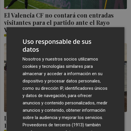
El Valencia CF no contará con entradas
visitantes para el partido ante el Rayo
Vallecano
SERGIO BOTELLA
Uso responsable de sus
datos
Nosotros y nuestros socios utilizamos
cookies y tecnologías similares para
almacenar y acceder a información en su
dispositivo y procesar datos personales,
como su dirección IP, identificadores únicos
y datos de navegación, para ofrecer
anuncios y contenido personalizados, medir
anuncios y contenido, obtener información
La 15K Formentera Sunset Run regresa el
sobre la audiencia y mejorar los servicios.
10 de octubre de 2026
Proveedores de terceros (1913)
también
PLAZA