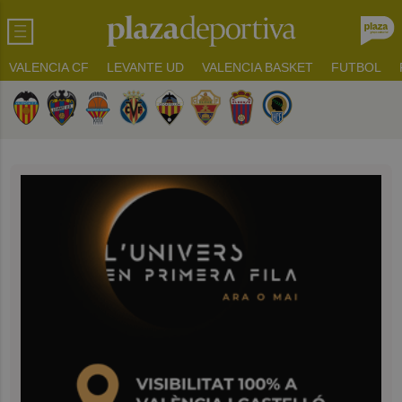
VALENCIA CF
LEVANTE UD
VALENCIA BASKET
FUTBOL