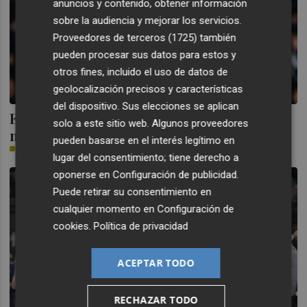
anuncios y contenido, obtener información
sobre la audiencia y mejorar los servicios.
Proveedores de terceros (1725)
también
pueden procesar sus datos para estos y
otros fines, incluido el uso de datos de
geolocalización precisos y características
del dispositivo. Sus elecciones se aplican
Este es el once del Levante UD para
solo a este sitio web. Algunos proveedores
medirse a la Real Sociedad
pueden basarse en el interés legítimo en
PLAZA
lugar del consentimiento; tiene derecho a
oponerse en
Configuración de publicidad
.
Puede retirar su consentimiento en
cualquier momento en
Configuración de
cookies
.
Política de privacidad
ACEPTAR TODO
RECHAZAR TODO