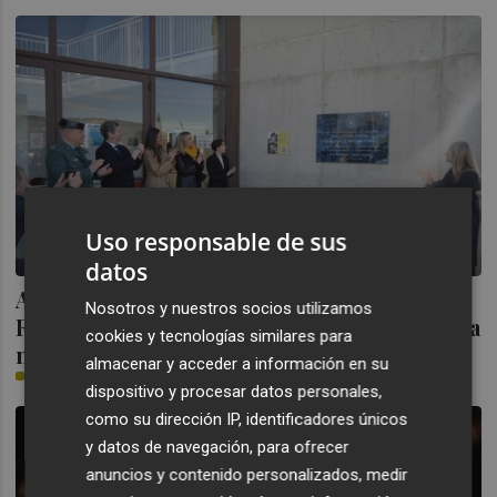
Uso responsable de sus
datos
Ana Carrasco ya tiene su placa 'Murcia,
Nosotros y nuestros socios utilizamos
Región de Mujeres' en el pabellón al que da
cookies y tecnologías similares para
nombre en Cehegín
almacenar y acceder a información en su
M. G. TALLÓN
dispositivo y procesar datos personales,
como su dirección IP, identificadores únicos
y datos de navegación, para ofrecer
anuncios y contenido personalizados, medir