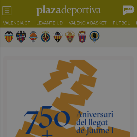
VALENCIA CF
LEVANTE UD
VALENCIA BASKET
FUTBOL