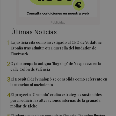
Últimas Noticias
1
La justicia cita como investigado al CEO de Vodafone
España tras admitir otra querella del fundador de
Finetwork
2
Oysho ocupa la antigua 'flagship' de Nespresso en la
calle Colón de València
3
El Hospital del Vinalopó se consolida como referente en
la atención al nacimiento
4
El proyecto 'Gramola' evalúa estrategias sostenibles
para reducir las alteraciones internas de la granada
mollar de Elche
El talento murciano conquista Cimeria: Dagnino ilustra