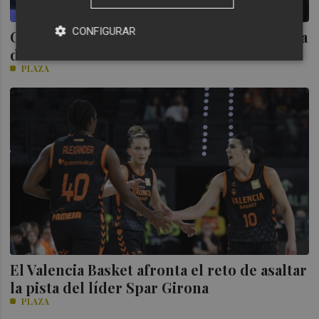
CONFIGURAR
Costello: “Tenemos que encontrar la forma
de frenar la transición del Murcia”
PLAZA
El Valencia Basket afronta el reto de asaltar
la pista del líder Spar Girona
PLAZA