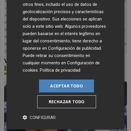
otros fines, incluido el uso de datos de
geolocalización precisos y características
del dispositivo. Sus elecciones se aplican
solo a este sitio web. Algunos proveedores
pueden basarse en el interés legítimo en
lugar del consentimiento; tiene derecho a
oponerse en
Configuración de publicidad
.
Puede retirar su consentimiento en
Valencia CF y Levante UD ya conoce día y
cualquier momento en
Configuración de
hora para la jornada 22 de la liga
cookies
.
Política de privacidad
PLAZA
ACEPTAR TODO
RECHAZAR TODO
CONFIGURAR