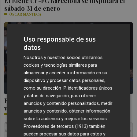
El Elche CF-FC Barcelona se disputará el
sábado 31 de enero
ÓSCAR MANTECA
Uso responsable de sus
datos
Nosotros y nuestros socios utilizamos
cookies y tecnologías similares para
almacenar y acceder a información en su
dispositivo y procesar datos personales,
como su dirección IP, identificadores únicos
y datos de navegación, para ofrecer
El Valencia Basket mide su reacción en la
anuncios y contenido personalizados, medir
visita del Perfumerías Avenida
anuncios y contenido, obtener información
PLAZA
sobre la audiencia y mejorar los servicios.
Proveedores de terceros (1913)
también
pueden procesar sus datos para estos y