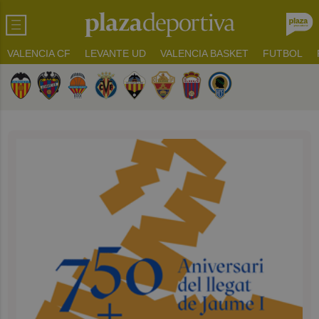
VALENCIA CF
LEVANTE UD
VALENCIA BASKET
FUTBOL