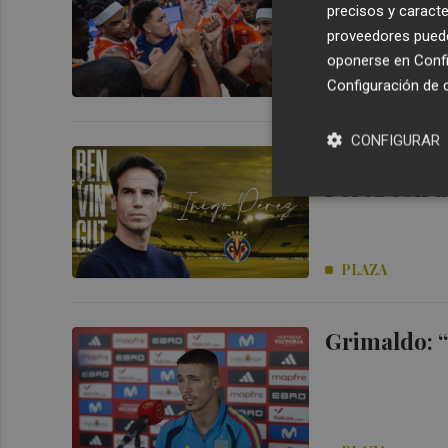
puestos y s
precisos y caracte
proveedores pueden
oponerse en
Confi
Configuración de 
PLAZA
CONFIGURAR
El Villarrea
Pérez con u
PLAZA
Grimaldo: 