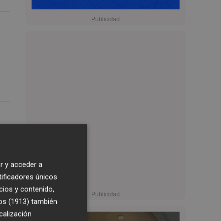
r y acceder a
tificadores únicos
cios y contenido,
os (1913)
también
calización