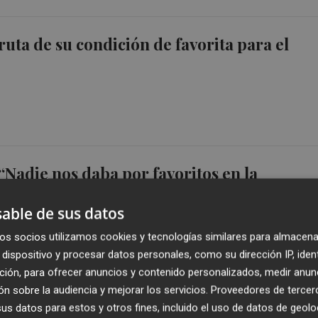
ruta de su condición de favorita para el
“Nadie nos daba por favoritos en la
pero somos los mismos”
able de sus datos
os socios utilizamos cookies y tecnologías similares para almacena
dispositivo y procesar datos personales, como su dirección IP, iden
ción, para ofrecer anuncios y contenido personalizados, medir anun
n sobre la audiencia y mejorar los servicios.
Proveedores de tercer
sket enlaza por primera vez dos segundos
s datos para estos y otros fines, incluido el uso de datos de geolo