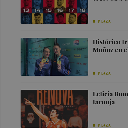
PLAZA
Histórico t
Muñoz en e
PLAZA
Leticia Ro
taronja
PLAZA