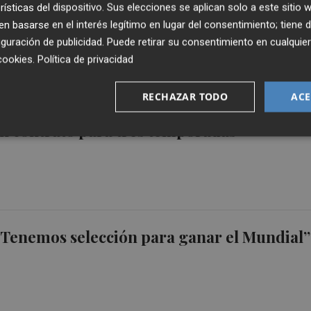
e estrena en curso de Euroliga
rísticas del dispositivo. Sus elecciones se aplican solo a este sitio
 basarse en el interés legítimo en lugar del consentimiento; tiene 
guración de publicidad
. Puede retirar su consentimiento en cualqu
cookies
.
Política de privacidad
RECHAZAR TODO
ACE
l lo hace oficial: confía su banquillo a Íñigo
n contrato para tres temporadas
“Tenemos selección para ganar el Mundial”