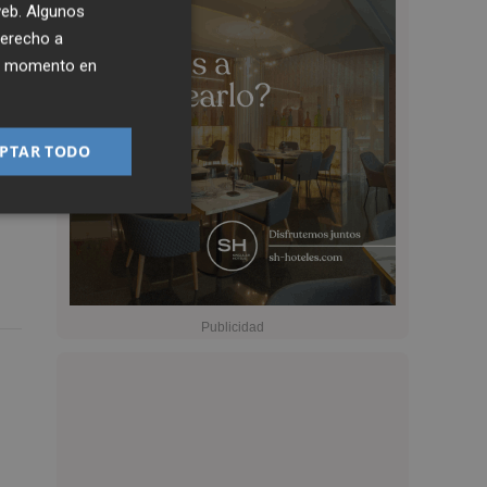
 web. Algunos
derecho a
ier momento en
PTAR TODO