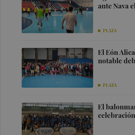
ante Nava el
PLAZA
El Eón Alic
notable deb
PLAZA
El balonman
celebración