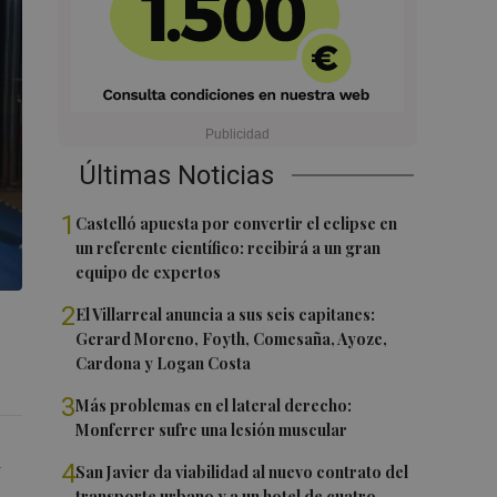
Últimas Noticias
1
Castelló apuesta por convertir el eclipse en
un referente científico: recibirá a un gran
equipo de expertos
2
El Villarreal anuncia a sus seis capitanes:
Gerard Moreno, Foyth, Comesaña, Ayoze,
Cardona y Logan Costa
3
Más problemas en el lateral derecho:
Monferrer sufre una lesión muscular
l
4
San Javier da viabilidad al nuevo contrato del
transporte urbano y a un hotel de cuatro