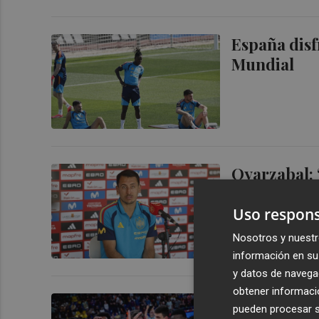
España disf
Mundial
Oyarzabal: 
Eurocopa, 
Uso respons
Nosotros y nuestr
PLAZA
información en su 
y datos de navega
obtener informació
Valencia Ba
pueden procesar su