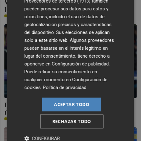
Valencia Basket vuelve a la competición en
Proveedores de terceros (1913)
también
la pista del Casademont Zaragoza
pueden procesar sus datos para estos y
PLAZA
otros fines, incluido el uso de datos de
geolocalización precisos y características
del dispositivo. Sus elecciones se aplican
solo a este sitio web. Algunos proveedores
pueden basarse en el interés legítimo en
lugar del consentimiento; tiene derecho a
oponerse en
Configuración de publicidad
.
Puede retirar su consentimiento en
cualquier momento en
Configuración de
cookies
.
Política de privacidad
El Levante prescinde del asistente de
ACEPTAR TODO
Calero por un “ajuste económico”
PLAZA
RECHAZAR TODO
CONFIGURAR