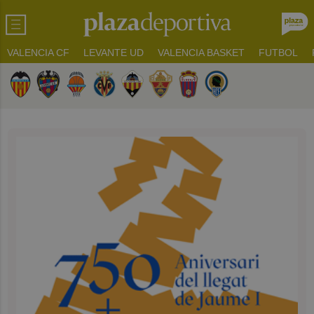
VALENCIA CF
LEVANTE UD
VALENCIA BASKET
FUTBOL