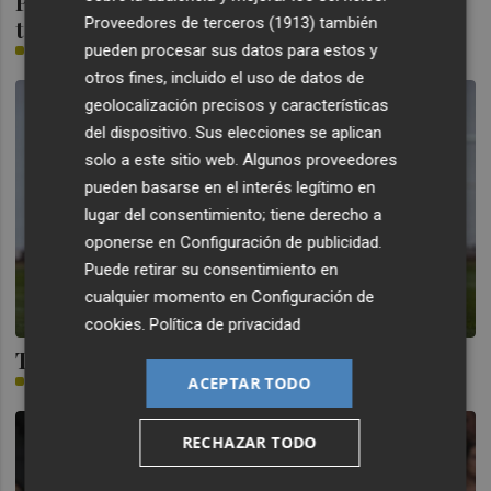
Pepelu: “El otro día coincidí con Guido y
Proveedores de terceros (1913)
también
también me sentí cómodo"
pueden procesar sus datos para estos y
PLAZA
otros fines, incluido el uso de datos de
geolocalización precisos y características
del dispositivo. Sus elecciones se aplican
solo a este sitio web. Algunos proveedores
pueden basarse en el interés legítimo en
lugar del consentimiento; tiene derecho a
oponerse en
Configuración de publicidad
.
Puede retirar su consentimiento en
cualquier momento en
Configuración de
cookies
.
Política de privacidad
Thierry completa todo el entrenamiento
ACEPTAR TODO
PLAZA
RECHAZAR TODO