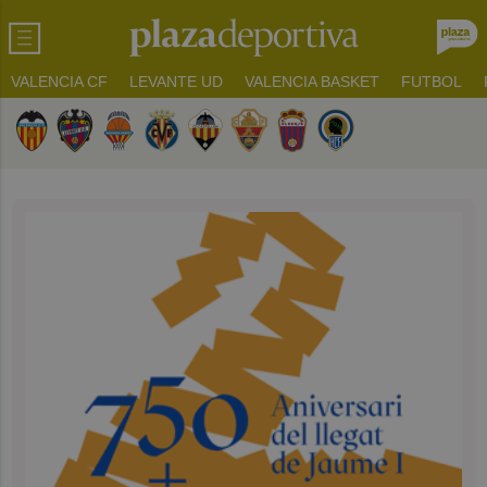
VALENCIA CF
LEVANTE UD
VALENCIA BASKET
FUTBOL