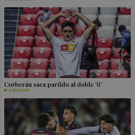
Corberán saca partido al doble '6'
JORGE RUIZ