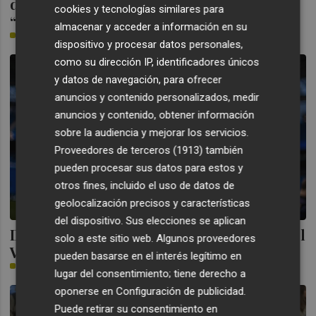
del Rey de Voleibol con la voluntad de
cookies y tecnologías similares para
“repetir el éxito del torneo de este año”
almacenar y acceder a información en su
PLAZA
dispositivo y procesar datos personales,
como su dirección IP, identificadores únicos
y datos de navegación, para ofrecer
anuncios y contenido personalizados, medir
anuncios y contenido, obtener información
sobre la audiencia y mejorar los servicios.
Proveedores de terceros (1913)
también
pueden procesar sus datos para estos y
otros fines, incluido el uso de datos de
geolocalización precisos y características
del dispositivo. Sus elecciones se aplican
Danjuma completa el entrenamiento con el
solo a este sitio web. Algunos proveedores
Valencia y Beltrán sigue al margen
pueden basarse en el interés legítimo en
PLAZA
lugar del consentimiento; tiene derecho a
oponerse en
Configuración de publicidad
.
Puede retirar su consentimiento en