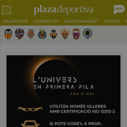
VALENCIA CF
LEVANTE UD
VALENCIA BASKET
FUTBOL