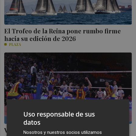
El Trofeo de la Reina pone rumbo firme
hacia su edición de 2026
PLAZA
Uso responsable de sus
datos
València acogerá de nuevo en 2027 la Copa
Nosotros y nuestros socios utilizamos