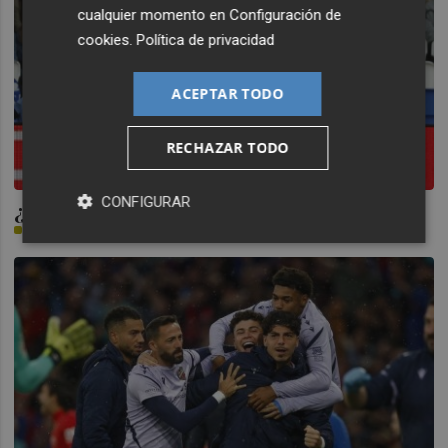
cualquier momento en
Configuración de
cookies
.
Política de privacidad
ACEPTAR TODO
RECHAZAR TODO
CONFIGURAR
¿Último partido en Mestalla?
ROBERTO FERRIOL